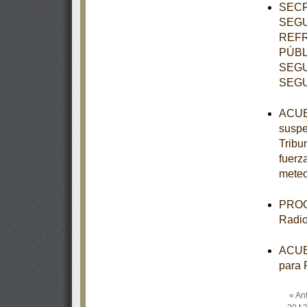
SECR
SEGU
REFR
PÚBL
SEGU
SEGU
ACUER
suspe
Tribun
fuerz
meteo
PROGR
Radio
ACUER
para 
« Ant