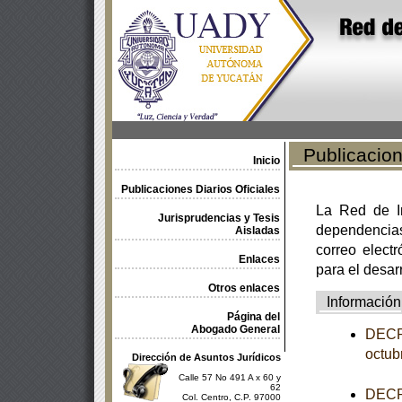
Publicacione
Inicio
Publicaciones Diarios Oficiales
La Red de In
Jurisprudencias y Tesis
dependencia
Aisladas
correo electr
Enlaces
para el desar
Otros enlaces
Información
Página del
Abogado General
DECRE
octub
Dirección de Asuntos Jurídicos
Calle 57 No 491 A x 60 y
62
DECRE
Col. Centro, C.P. 97000