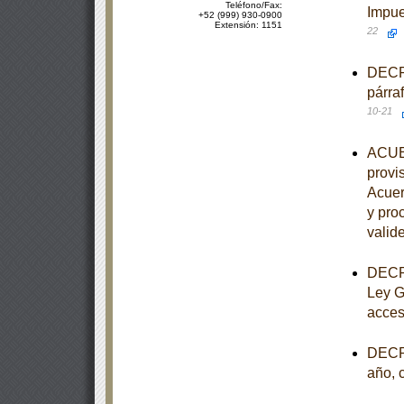
Teléfono/Fax:
Impue
+52 (999) 930-0900
Extensión: 1151
22
DECRE
párra
10-21
ACUER
provis
Acuer
y pro
valide
DECRE
Ley G
acces
DECRE
año, 