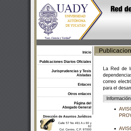
Publicacione
Inicio
Publicaciones Diarios Oficiales
La Red de In
Jurisprudencias y Tesis
dependencia
Aisladas
correo electr
Enlaces
para el desar
Otros enlaces
Información
Página del
Abogado General
AVISO
PROY
Dirección de Asuntos Jurídicos
Calle 57 No 491 A x 60 y
62
AVISO
Col. Centro, C.P. 97000