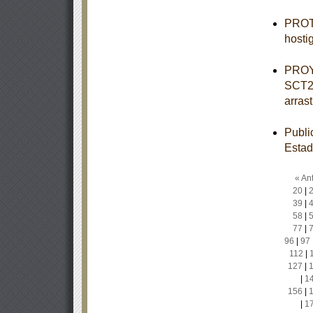
PROTO
hosti
PROY
SCT2-
arrast
Publi
Estad
« Ant
20
|
39
|
58
|
77
|
96
|
97
112
|
127
|
|
1
156
|
|
1