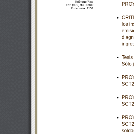
Teléfono/Fax:
PROY
+52 (999) 930-0900
Extensión: 1151
CRITE
los i
emisi
diagn
ingre
Tesis
Sólo 
PROY
SCT2-
PROY
SCT2-
PROY
SCT2-
solda