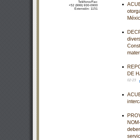
Teléfono/Fax:
ACUER
+52 (999) 930-0900
Extensión: 1151
otorg
Méxi
DECRE
diver
Const
mater
REPO
DE H
02-23
ACUER
inter
PROYE
NOM-0
deben
servi