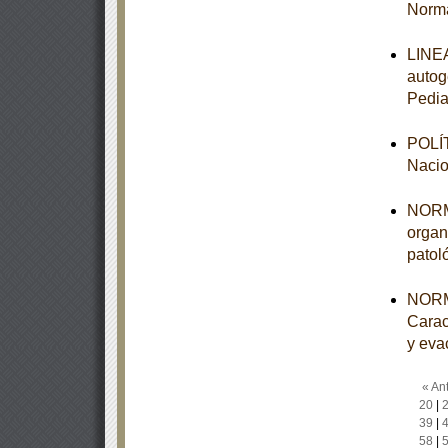
Norma
LINEA
autog
Pedia
POLÍT
Nacio
NORMA
organ
patol
NORM
Carac
y eva
« Ant
20
|
39
|
58
|