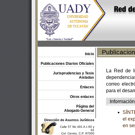
Publicacione
Inicio
Publicaciones Diarios Oficiales
La Red de In
Jurisprudencias y Tesis
dependencia
Aisladas
correo electr
Enlaces
para el desar
Otros enlaces
Información
Página del
Abogado General
SÍNTE
el ex
Dirección de Asuntos Jurídicos
en se
Calle 57 No 491 A x 60 y
62
Col. Centro, C.P. 97000