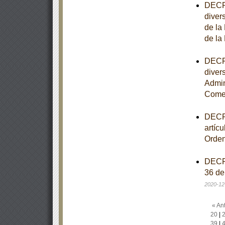
DECRE
diver
de la
de la
DECRE
diver
Admin
Comer
DECRE
artíc
Orden
DECRE
36 de
2020-12
« Ant
20
|
39
|