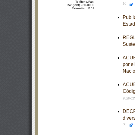
Teléfono/Fax:
10
+52 (999) 930-0900
Extensión: 1151
Publi
Estad
REGLA
Suste
ACUER
por e
Nacio
ACUER
Códig
2020-12
DECRE
diver
08