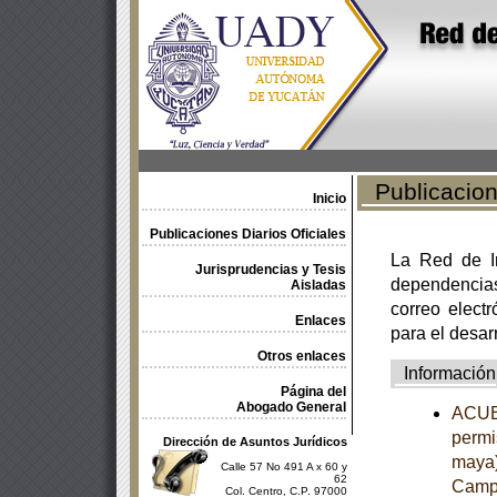
Publicacione
Inicio
Publicaciones Diarios Oficiales
La Red de In
Jurisprudencias y Tesis
dependencia
Aisladas
correo electr
Enlaces
para el desar
Otros enlaces
Información
Página del
Abogado General
ACUER
permi
Dirección de Asuntos Jurídicos
maya)
Calle 57 No 491 A x 60 y
62
Campe
Col. Centro, C.P. 97000