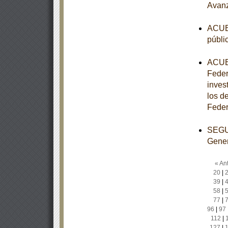
Avan
ACUER
públi
ACUER
Feder
inves
los de
Feder
SEGUN
Gener
« Ant
20
|
39
|
58
|
77
|
96
|
97
112
|
127
|