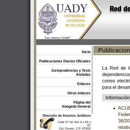
Publicacione
Inicio
Publicaciones Diarios Oficiales
La Red de In
Jurisprudencias y Tesis
dependencia
Aisladas
correo electr
Enlaces
para el desar
Otros enlaces
Información
Página del
Abogado General
ACUER
Feder
Dirección de Asuntos Jurídicos
36/20
Calle 57 No 491 A x 60 y
62
relat
Col. Centro, C.P. 97000