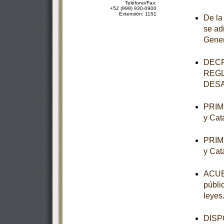
Teléfono/Fax:
+52 (999) 930-0900
Extensión: 1151
De la
se ad
Gener
DECR
REGL
DESA
PRIME
y Cat
PRIME
y Cat
ACUER
públi
leyes
DISPO