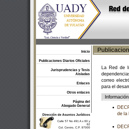
Publicacione
Inicio
Publicaciones Diarios Oficiales
La Red de In
Jurisprudencias y Tesis
dependencia
Aisladas
correo electr
Enlaces
para el desar
Otros enlaces
Información
Página del
Abogado General
DECRE
de la
Dirección de Asuntos Jurídicos
Calle 57 No 491 A x 60 y
62
DECRE
Col. Centro, C.P. 97000