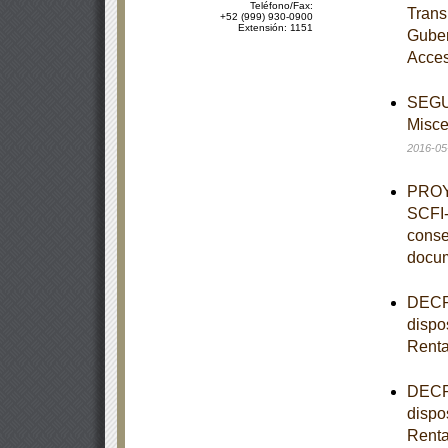
Teléfono/Fax:
Trans
+52 (999) 930-0900
Extensión: 1151
Guber
Acces
SEGUN
Misce
2016-05
PROY
SCFI-
conse
docu
DECRE
dispo
Rent
DECRE
dispo
Rent