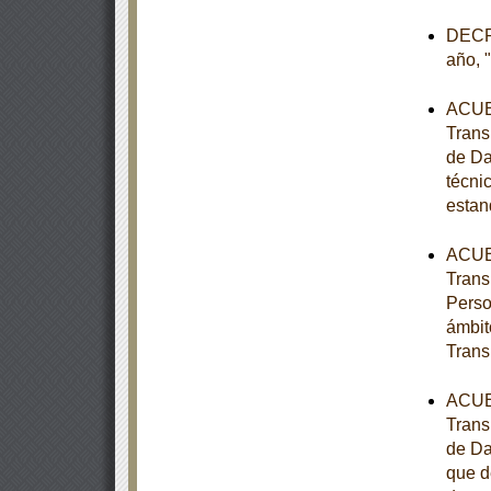
DECRE
año, 
ACUER
Trans
de Da
técni
estan
ACUER
Trans
Perso
ámbit
Trans
ACUER
Trans
de Da
que d