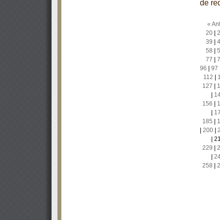
de re
« Ant
20
|
39
|
58
|
77
|
96
|
97
112
|
127
|
|
1
156
|
|
1
185
|
|
200
|
|
2
229
|
|
2
258
|