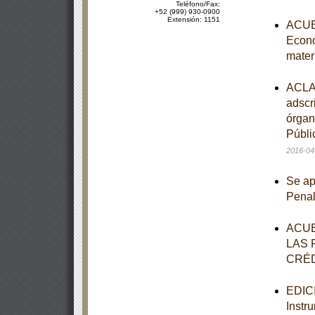
Teléfono/Fax:
+52 (999) 930-0900
Extensión: 1151
ACUER
Econo
mater
ACLAR
adscr
órgan
Públi
2016-04
Se ap
Pena
ACUE
LAS 
CRÉD
EDICI
Instr