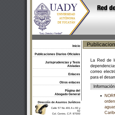
Publicacione
Inicio
Publicaciones Diarios Oficiales
La Red de In
Jurisprudencias y Tesis
dependencia
Aisladas
correo electr
Enlaces
para el desar
Otros enlaces
Información
Página del
Abogado General
NORM
orden
Dirección de Asuntos Jurídicos
aguas
Calle 57 No 491 A x 60 y
62
Carib
Col. Centro, C.P. 97000