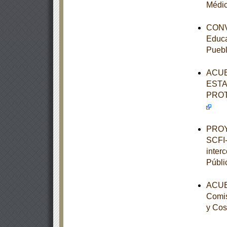
Médic
CONVE
Educa
Pueb
ACUE
ESTA
PROT
PROY
SCFI-
inter
Públi
ACUER
Comis
y Cos