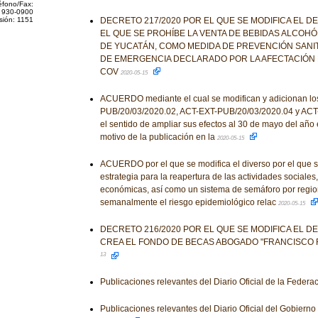
éfono/Fax:
 930-0900
sión: 1151
DECRETO 217/2020 POR EL QUE SE MODIFICA EL D
EL QUE SE PROHÍBE LA VENTA DE BEBIDAS ALCOHÓ
DE YUCATÁN, COMO MEDIDA DE PREVENCIÓN SANIT
DE EMERGENCIA DECLARADO POR LA AFECTACIÓN 
COV
2020-05-15
ACUERDO mediante el cual se modifican y adicionan lo
PUB/20/03/2020.02, ACT-EXT-PUB/20/03/2020.04 y ACT
el sentido de ampliar sus efectos al 30 de mayo del año 
motivo de la publicación en la
2020-05-15
ACUERDO por el que se modifica el diverso por el que 
estrategia para la reapertura de las actividades sociales
económicas, así como un sistema de semáforo por regio
semanalmente el riesgo epidemiológico relac
2020-05-15
DECRETO 216/2020 POR EL QUE SE MODIFICA EL D
CREA EL FONDO DE BECAS ABOGADO "FRANCISCO 
13
Publicaciones relevantes del Diario Oficial de la Federa
Publicaciones relevantes del Diario Oficial del Gobiern