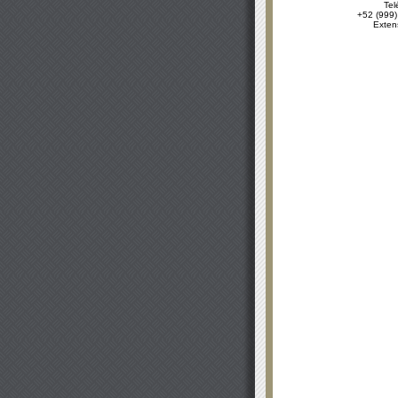
Tel
+52 (999)
Exten