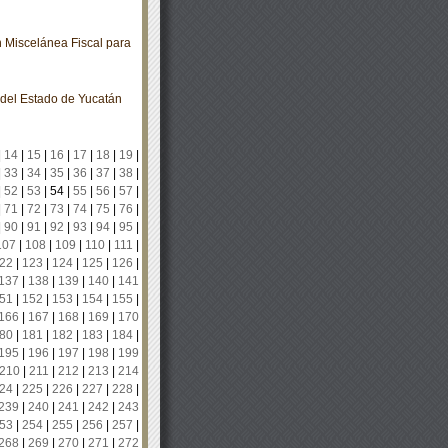
 Miscelánea Fiscal para
o del Estado de Yucatán
|
14
|
15
|
16
|
17
|
18
|
19
|
|
33
|
34
|
35
|
36
|
37
|
38
|
|
52
|
53
|
54
|
55
|
56
|
57
|
|
71
|
72
|
73
|
74
|
75
|
76
|
|
90
|
91
|
92
|
93
|
94
|
95
|
107
|
108
|
109
|
110
|
111
|
22
|
123
|
124
|
125
|
126
|
137
|
138
|
139
|
140
|
141
51
|
152
|
153
|
154
|
155
|
166
|
167
|
168
|
169
|
170
80
|
181
|
182
|
183
|
184
|
195
|
196
|
197
|
198
|
199
210
|
211
|
212
|
213
|
214
24
|
225
|
226
|
227
|
228
|
239
|
240
|
241
|
242
|
243
53
|
254
|
255
|
256
|
257
|
268
|
269
|
270
|
271
|
272