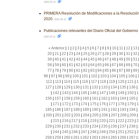
2020-05-12
PRIMERA Resolución de Modificaciones a la Resolución
2020.
2020-05-12
Publicaciones relevantes del Diario Oficial del Gobiern
2020-05-11
« Anterior
|
1
|
2
|
3
|
4
|
5
|
6
|
7
|
8
|
9
|
10
|
11
|
12
|
13
20
|
21
|
22
|
23
|
24
|
25
|
26
|
27
|
28
|
29
|
30
|
31
|
32
39
|
40
|
41
|
42
|
43
|
44
|
45
|
46
|
47
|
48
|
49
|
50
|
51
58
|
59
|
60
|
61
|
62
|
63
|
64
|
65
|
66
|
67
|
68
|
69
|
70
77
|
78
|
79
|
80
|
81
|
82
|
83
|
84
|
85
|
86
|
87
|
88
|
89
96
|
97
|
98
|
99
|
100
|
101
|
102
|
103
|
104
|
105
|
106
|
112
|
113
|
114
|
115
|
116
|
117
|
118
|
119
|
120
|
121
|
1
127
|
128
|
129
|
130
|
131
|
132
|
133
|
134
|
135
|
136
|
|
142
|
143
|
144
|
145
|
146
|
147
|
148
|
149
|
150
|
1
156
|
157
|
158
|
159
|
160
|
161
|
162
|
163
|
164
|
165
|
|
171
|
172
|
173
|
174
|
175
|
176
|
177
|
178
|
179
|
1
185
|
186
|
187
|
188
|
189
|
190
|
191
|
192
|
193
|
194
|
|
200
|
201
|
202
|
203
|
204
|
205
|
206
|
207
|
208
|
209
|
|
215
|
216
|
217
|
218
|
219
|
220
|
221
|
222
|
223
|
2
229
|
230
|
231
|
232
|
233
|
234
|
235
|
236
|
237
|
238
|
|
244
|
245
|
246
|
247
|
248
|
249
|
250
|
251
|
252
|
2
258
|
259
|
260
|
261
|
262
|
263
|
264
|
265
|
266
|
267
|