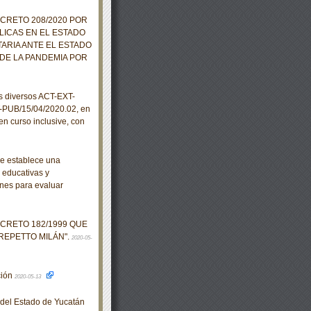
ECRETO 208/2020 POR
LICAS EN EL ESTADO
ARIA ANTE EL ESTADO
DE LA PANDEMIA POR
s diversos ACT-EXT-
-PUB/15/04/2020.02, en
en curso inclusive, con
se establece una
, educativas y
nes para evaluar
ECRETO 182/1999 QUE
REPETTO MILÁN".
2020-05-
ción
2020-05-13
o del Estado de Yucatán