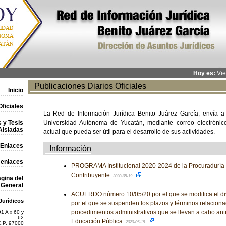
Hoy es:
Vie
Publicaciones Diarios Oficiales
Inicio
ficiales
La Red de Información Jurídica Benito Juárez García, envía a
 y Tesis
Universidad Autónoma de Yucatán, mediante correo electrónico,
Aisladas
actual que pueda ser útil para el desarrollo de sus actividades.
Enlaces
Información
 enlaces
PROGRAMA Institucional 2020-2024 de la Procuraduría 
Contribuyente.
2020-05-19
gina del
General
ACUERDO número 10/05/20 por el que se modifica el d
Jurídicos
por el que se suspenden los plazos y términos relaciona
procedimientos administrativos que se llevan a cabo ant
1 A x 60 y
62
Educación Pública.
2020-05-18
C.P. 97000