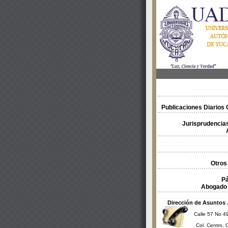
Publicaciones Diarios O
Jurisprudencias
Otros
Pá
Abogado 
Dirección de Asuntos 
Calle 57 No 49
Col. Centro, 