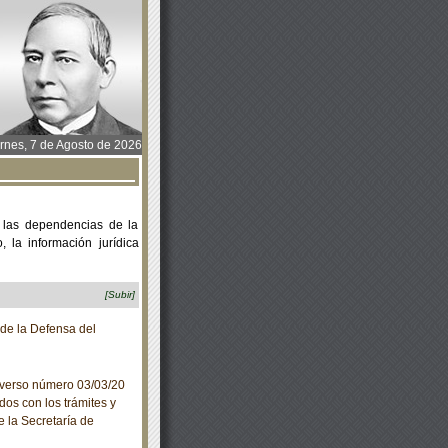
rnes, 7 de Agosto de 2026
 las dependencias de la
 la información jurídica
[Subir]
de la Defensa del
iverso número 03/03/20
dos con los trámites y
e la Secretaría de