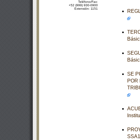
Teléfono/Fax:
+52 (999) 930-0900
Extensión: 1151
REGLA
TERCE
Básic
SEGUN
Básic
SE P
POR 
TRIB
ACUER
Insti
PROY
SSA1-