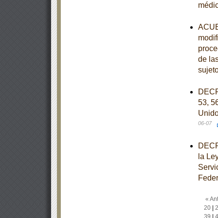
médi
ACUER
modif
proce
de la
sujet
DECRE
53, 56
Unido
06-07
DECRE
la Le
Servi
Feder
« Ant
20
|
39
|