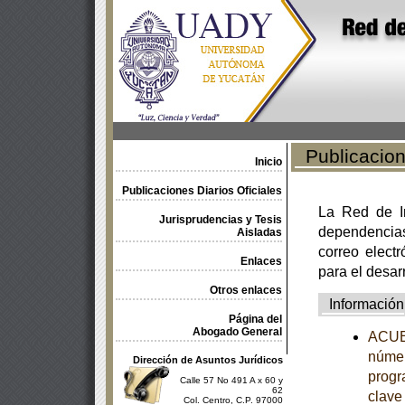
Publicacione
Inicio
Publicaciones Diarios Oficiales
La Red de In
Jurisprudencias y Tesis
dependencia
Aisladas
correo electr
Enlaces
para el desar
Otros enlaces
Información
Página del
Abogado General
ACUER
númer
Dirección de Asuntos Jurídicos
progr
Calle 57 No 491 A x 60 y
62
clave
Col. Centro, C.P. 97000