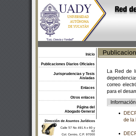
Publicacione
Inicio
Publicaciones Diarios Oficiales
La Red de In
Jurisprudencias y Tesis
dependencia
Aisladas
correo electr
Enlaces
para el desar
Otros enlaces
Información
Página del
Abogado General
DECRE
de la
Dirección de Asuntos Jurídicos
Calle 57 No 491 A x 60 y
62
DECRE
Col. Centro, C.P. 97000