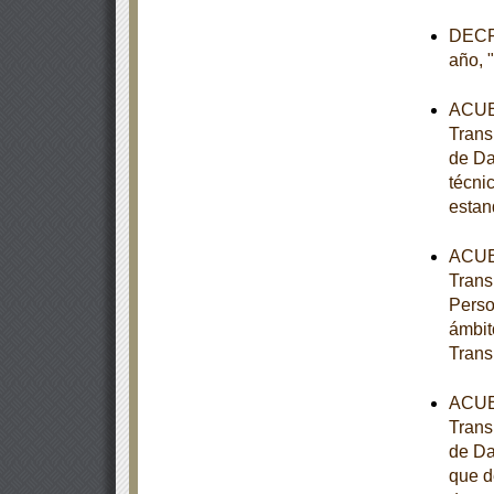
DECRE
año, 
ACUER
Trans
de Da
técni
estan
ACUER
Trans
Perso
ámbit
Trans
ACUER
Trans
de Da
que d