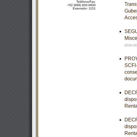
Teléfono/Fax:
Trans
+52 (999) 930-0900
Extensión: 1151
Guber
Acces
SEGUN
Misce
2016-05
PROY
SCFI-
conse
docu
DECRE
dispo
Rent
DECRE
dispo
Rent