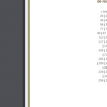
de re
« Ant
20
|
39
|
58
|
77
|
96
|
97
112
|
127
|
|
1
156
|
|
1
185
|
|
200
|
|
2
229
|
|
2
258
|