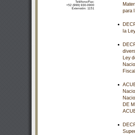
Teléfono/Fax:
Mater
+52 (999) 930-0900
Extensión: 1151
para 
DECRE
la Le
DECRE
diver
Ley d
Nacio
Fisca
ACUER
Nacio
Nacio
DE MÉ
ACUE
DECRE
Super