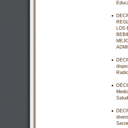
Educa
DECR
REGL
LOS 
BEBI
MEJO
ADMI
DECRE
dispo
Radio
DÉCIM
Medic
Salu
DECRE
diver
Secre