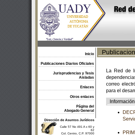
Publicacione
Inicio
Publicaciones Diarios Oficiales
La Red de In
Jurisprudencias y Tesis
dependencia
Aisladas
correo electr
Enlaces
para el desar
Otros enlaces
Información
Página del
Abogado General
DECRE
Servic
Dirección de Asuntos Jurídicos
Calle 57 No 491 A x 60 y
62
PRIME
Col. Centro, C.P. 97000