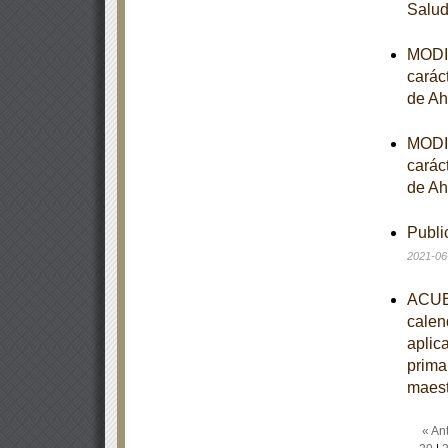
Salu
MODIF
carác
de Ah
MODIF
carác
de Ah
Publi
2021-06
ACUER
calen
aplic
prima
maest
« Ant