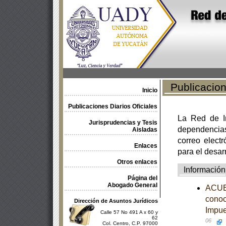
Publicacione
Inicio
Publicaciones Diarios Oficiales
La Red de In
Jurisprudencias y Tesis
dependencia
Aisladas
correo electr
Enlaces
para el desar
Otros enlaces
Información
Página del
Abogado General
ACUER
conoc
Dirección de Asuntos Jurídicos
Impue
Calle 57 No 491 A x 60 y
62
06
Col. Centro, C.P. 97000