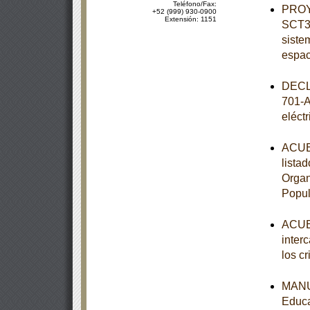
Teléfono/Fax:
PROY
+52 (999) 930-0900
Extensión: 1151
SCT3-
siste
espac
DECL
701-A
eléct
ACUER
lista
Organ
Popul
ACUER
inter
los c
MANUA
Educa