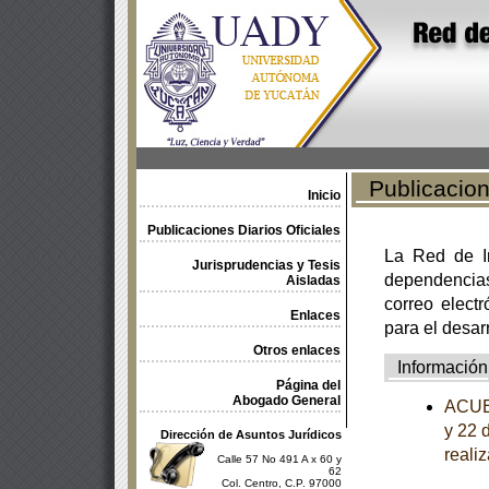
Publicacione
Inicio
Publicaciones Diarios Oficiales
La Red de In
Jurisprudencias y Tesis
dependencia
Aisladas
correo electr
Enlaces
para el desar
Otros enlaces
Información
Página del
Abogado General
ACUER
y 22 
Dirección de Asuntos Jurídicos
reali
Calle 57 No 491 A x 60 y
62
Col. Centro, C.P. 97000