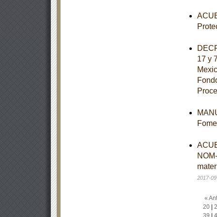
ACUER
Prote
DECRE
17 y 
Mexic
Fondo
Proce
MANUA
Fomen
ACUER
NOM-
mater
2017-09
« Ant
20
|
39
|