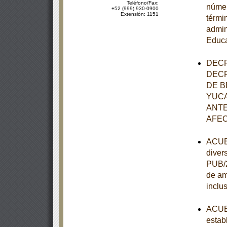
Teléfono/Fax:
númer
+52 (999) 930-0900
Extensión: 1151
térmi
admin
Educa
DECR
DECR
DE B
YUCA
ANTE
AFEC
ACUER
diver
PUB/2
de am
inclu
ACUER
estab