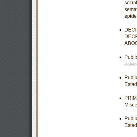
socia
semáf
epide
DECR
DECR
ABOG
Publi
2020-05
Publi
Estad
PRIME
Misce
Publi
Estad