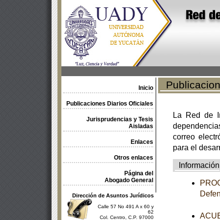
Publicacione
Inicio
Publicaciones Diarios Oficiales
La Red de In
Jurisprudencias y Tesis
dependencia
Aisladas
correo electr
Enlaces
para el desar
Otros enlaces
Información
Página del
Abogado General
PROGR
Defen
Dirección de Asuntos Jurídicos
Calle 57 No 491 A x 60 y
62
ACUER
Col. Centro, C.P. 97000