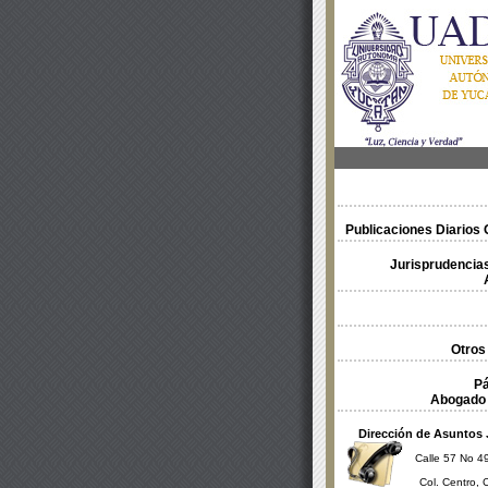
Publicaciones Diarios O
Jurisprudencias
Otros
Pá
Abogado 
Dirección de Asuntos 
Calle 57 No 49
Col. Centro, 