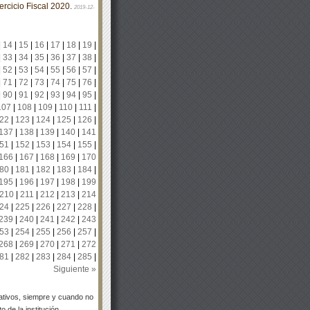
rcicio Fiscal 2020.
2019-12-
|
14
|
15
|
16
|
17
|
18
|
19
|
|
33
|
34
|
35
|
36
|
37
|
38
|
|
52
|
53
|
54
|
55
|
56
|
57
|
|
71
|
72
|
73
|
74
|
75
|
76
|
|
90
|
91
|
92
|
93
|
94
|
95
|
107
|
108
|
109
|
110
|
111
|
22
|
123
|
124
|
125
|
126
|
137
|
138
|
139
|
140
|
141
51
|
152
|
153
|
154
|
155
|
166
|
167
|
168
|
169
|
170
80
|
181
|
182
|
183
|
184
|
195
|
196
|
197
|
198
|
199
210
|
211
|
212
|
213
|
214
24
|
225
|
226
|
227
|
228
|
239
|
240
|
241
|
242
|
243
53
|
254
|
255
|
256
|
257
|
268
|
269
|
270
|
271
|
272
81
|
282
|
283
|
284
|
285
|
Siguiente »
tivos, siempre y cuando no
 de la institución.