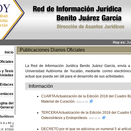
Hoy es:
Jue
Publicaciones Diarios Oficiales
Inicio
ficiales
La Red de Información Jurídica Benito Juárez García, envía a
 y Tesis
Universidad Autónoma de Yucatán, mediante correo electrónico,
Aisladas
actual que pueda ser útil para el desarrollo de sus actividades.
Enlaces
Información
 enlaces
CUARTA Actualización de la Edición 2018 del Cuadro Bá
Material de Curación.
2019-12-18
gina del
General
TERCERA Actualización de la Edición 2018 del Cuadro 
Jurídicos
Osteosíntesis y Endoprótesis.
2019-12-18
1 A x 60 y
62
DECRETO por el que se adiciona un numeral 5 al artícu
C.P. 97000