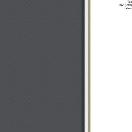
Tel
+52 (999)
Exten