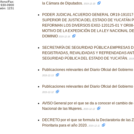
éfono/Fax:
la Cámara de Diputados.
2019-12-18
 930-0900
sión: 1151
PODER JUDICIAL ACUERDO GENERAL OR19-191017-
SUPERIOR DE JUSTICIA DEL ESTADO DE YUCATÁN P
REFORMAN LOS DIVERSOS EX02-120125-01 Y OR08-
MOTIVO DE LA EXPEDICIÓN DE LA LEY NACIONAL DE
DOMINIO
2019-12-16
SECRETARÍA DE SEGURIDAD PÚBLICA EMPRESAS D
REGISTRADAS, REVALIDADAS Y REFRENDADAS ANT
SEGURIDAD PÚBLICA DEL ESTADO DE YUCATÁN.
2019
Publicaciones relevantes del Diario Oficial del Gobiern
2019-12-13
Publicaciones relevantes del Diario Oficial del Gobiern
2019-12-12
AVISO General por el que se da a conocer el cambio de do
Nacional de las Mujeres.
2019-12-12
DECRETO por el que se formula la Declaratoria de las 
Prioritaria para el año 2020.
2019-12-11