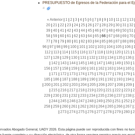
PRESUPUESTO de Egresos de la Federación para el Eje
11
« Anterior
|
1
|
2
|
3
|
4
|
5
|
6
|
7
|
8
|
9
|
10
|
11
|
12
|
13
20
|
21
|
22
|
23
|
24
|
25
|
26
|
27
|
28
|
29
|
30
|
31
|
32
39
|
40
|
41
|
42
|
43
|
44
|
45
|
46
|
47
|
48
|
49
|
50
|
51
58
|
59
|
60
|
61
|
62
|
63
|
64
|
65
|
66
|
67
|
68
|
69
|
70
77
|
78
|
79
|
80
|
81
|
82
|
83
|
84
|
85
|
86
|
87
|
88
|
89
96
|
97
|
98
|
99
|
100
|
101
|
102
|
103
|
104
|
105
|
106
|
112
|
113
|
114
|
115
|
116
|
117
|
118
|
119
|
120
|
121
|
1
127
|
128
|
129
|
130
|
131
|
132
|
133
|
134
|
135
|
136
|
|
142
|
143
|
144
|
145
|
146
|
147
|
148
|
149
|
150
|
1
156
|
157
|
158
|
159
|
160
|
161
|
162
|
163
|
164
|
165
|
|
171
|
172
|
173
|
174
|
175
|
176
|
177
|
178
|
179
|
1
185
|
186
|
187
|
188
|
189
|
190
|
191
|
192
|
193
|
194
|
|
200
|
201
|
202
|
203
|
204
|
205
|
206
|
207
|
208
|
209
|
|
215
|
216
|
217
|
218
|
219
|
220
|
221
|
222
|
223
|
2
229
|
230
|
231
|
232
|
233
|
234
|
235
|
236
|
237
|
238
|
|
244
|
245
|
246
|
247
|
248
|
249
|
250
|
251
|
252
|
2
258
|
259
|
260
|
261
|
262
|
263
|
264
|
265
|
266
|
267
|
|
273
|
274
|
275
|
276
|
277
|
278
|
279
|
280
|
2
rvados Abogado General, UADY 2026. Esta página puede ser reproducida con fines no lucra
 la fuente completa y su dirección electrónica, de otra forma requiere permiso previo por escrito