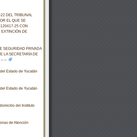
22 DEL TRIBUNAL
OR EL QUE SE
120417-25 CON
 EXTINCIÓN DE
E SEGURIDAD PRIVADA
E LA SECRETARÍA DE
-12-16
o del Estado de Yucatán
o del Estado de Yucatán
micilio del Instituto
Zonas de Atención