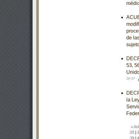
médi
ACUER
modif
proce
de la
sujet
DECRE
53, 56
Unido
06-07
DECRE
la Le
Servi
Feder
« Ant
20
|
39
|