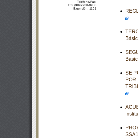
Teléfono/Fax:
+52 (999) 930-0900
Extensión: 1151
REGLA
TERCE
Básic
SEGUN
Básic
SE P
POR 
TRIB
ACUER
Insti
PROY
SSA1-