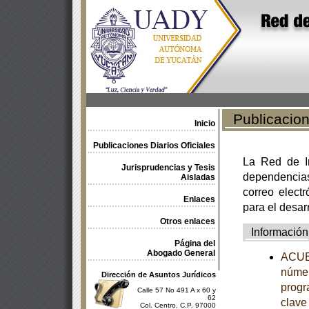
Publicacione
Inicio
Publicaciones Diarios Oficiales
La Red de In
Jurisprudencias y Tesis
dependencia
Aisladas
correo electr
Enlaces
para el desar
Otros enlaces
Información
Página del
Abogado General
ACUER
númer
Dirección de Asuntos Jurídicos
progr
Calle 57 No 491 A x 60 y
62
clave
Col. Centro, C.P. 97000