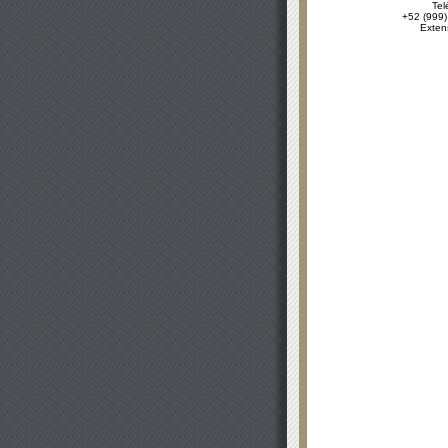
Tel
+52 (999)
Exten