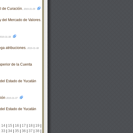
l de Curación.
2019-01-09
y del Mercado de Valores.
2019-01-08
ga atribuciones.
2019-01-08
perior de la Cuenta
o del Estado de Yucatán
ción
2019-01-07
o del Estado de Yucatán
|
14
|
15
|
16
|
17
|
18
|
19
|
|
33
|
34
|
35
|
36
|
37
|
38
|