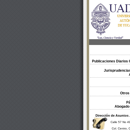
Publicaciones Diarios O
Jurisprudencias
Otros
Pá
Abogado 
Dirección de Asuntos 
Calle 57 No 49
Col. Centro, 