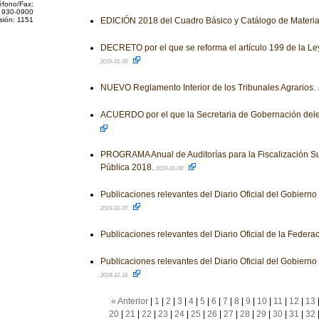
éfono/Fax:
 930-0900
sión: 1151
EDICIÓN 2018 del Cuadro Básico y Catálogo de Materia
DECRETO por el que se reforma el artículo 199 de la Le
2019-01-09
NUEVO Reglamento Interior de los Tribunales Agrarios.
ACUERDO por el que la Secretaria de Gobernación dele
PROGRAMA Anual de Auditorías para la Fiscalización Su
Pública 2018.
2019-01-08
Publicaciones relevantes del Diario Oficial del Gobiern
2019-01-07
Publicaciones relevantes del Diario Oficial de la Federa
Publicaciones relevantes del Diario Oficial del Gobiern
2018-12-18
« Anterior
|
1
|
2
|
3
|
4
|
5
|
6
|
7
|
8
|
9
|
10
|
11
|
12
|
13
20
|
21
|
22
|
23
|
24
|
25
|
26
|
27
|
28
|
29
|
30
|
31
|
32