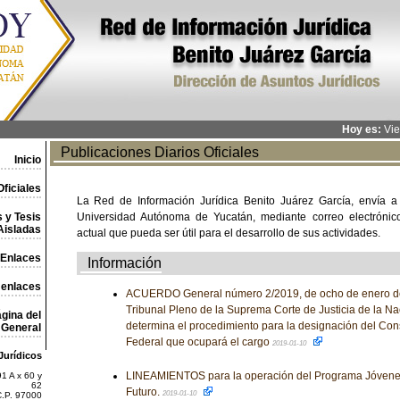
Hoy es:
Vie
Publicaciones Diarios Oficiales
Inicio
ficiales
La Red de Información Jurídica Benito Juárez García, envía a
 y Tesis
Universidad Autónoma de Yucatán, mediante correo electrónico,
Aisladas
actual que pueda ser útil para el desarrollo de sus actividades.
Enlaces
Información
 enlaces
ACUERDO General número 2/2019, de ocho de enero de 
Tribunal Pleno de la Suprema Corte de Justicia de la Na
gina del
determina el procedimiento para la designación del Cons
General
Federal que ocupará el cargo
2019-01-10
Jurídicos
LINEAMIENTOS para la operación del Programa Jóvene
1 A x 60 y
62
Futuro.
2019-01-10
C.P. 97000