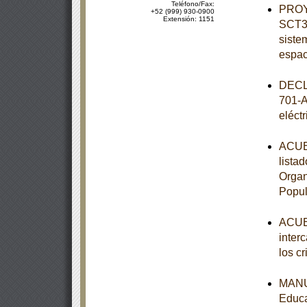
Teléfono/Fax:
PROY
+52 (999) 930-0900
Extensión: 1151
SCT3-
siste
espac
DECL
701-A
eléct
ACUER
lista
Organ
Popul
ACUER
inter
los c
MANUA
Educa