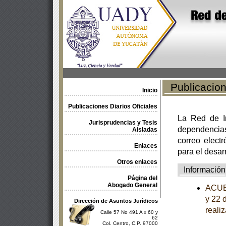
Publicacione
Inicio
Publicaciones Diarios Oficiales
La Red de In
Jurisprudencias y Tesis
dependencia
Aisladas
correo electr
Enlaces
para el desar
Otros enlaces
Información
Página del
Abogado General
ACUER
y 22 
Dirección de Asuntos Jurídicos
reali
Calle 57 No 491 A x 60 y
62
Col. Centro, C.P. 97000