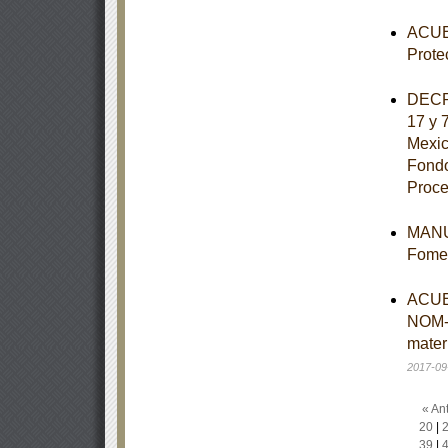
ACUER
Prote
DECRE
17 y 
Mexic
Fondo
Proce
MANUA
Fomen
ACUER
NOM-
mater
2017-09
« Ant
20
|
39
|