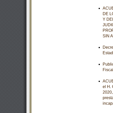
ACUE
DE L
Y DE
JUDI
PROR
SIN 
Decre
Estad
Publi
Fisca
ACUE
el H.
2020,
prest
incap