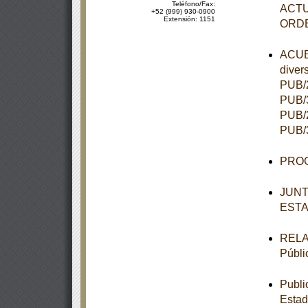
Teléfono/Fax:
ACTU
+52 (999) 930-0900
Extensión: 1151
ORD
ACUER
diver
PUB/2
PUB/3
PUB/2
PUB/3
PROG
JUNT
ESTA
RELAC
Públi
Publi
Estad