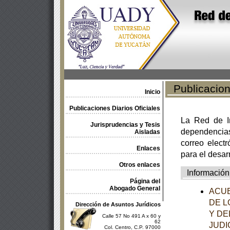
Publicacione
Inicio
Publicaciones Diarios Oficiales
La Red de In
Jurisprudencias y Tesis
dependencia
Aisladas
correo electr
Enlaces
para el desar
Otros enlaces
Información
Página del
Abogado General
ACUE
DE L
Dirección de Asuntos Jurídicos
Y DE
Calle 57 No 491 A x 60 y
62
JUDI
Col. Centro, C.P. 97000