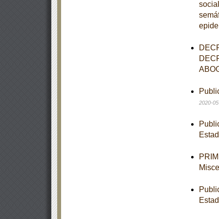
socia
semáf
epide
DECR
DECR
ABOG
Publi
2020-05
Publi
Estad
PRIME
Misce
Publi
Estad