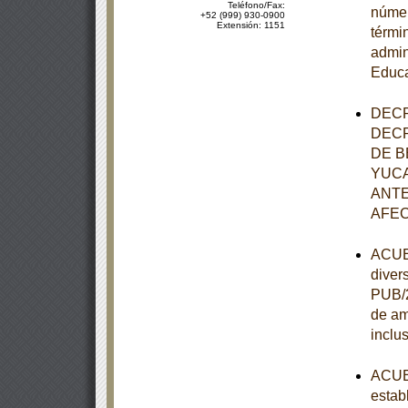
Teléfono/Fax:
númer
+52 (999) 930-0900
Extensión: 1151
térmi
admin
Educa
DECR
DECR
DE B
YUCA
ANTE
AFEC
ACUER
diver
PUB/2
de am
inclu
ACUER
estab