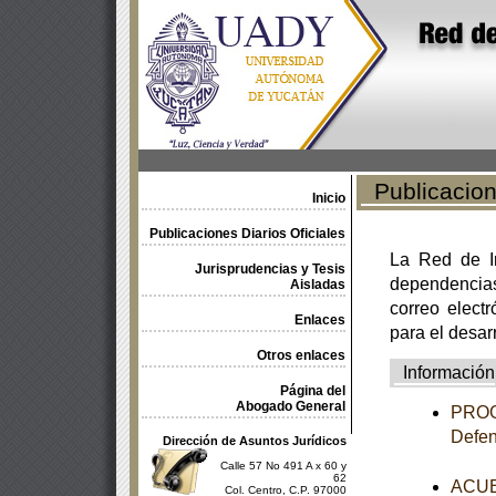
Publicacione
Inicio
Publicaciones Diarios Oficiales
La Red de In
Jurisprudencias y Tesis
dependencia
Aisladas
correo electr
Enlaces
para el desar
Otros enlaces
Información
Página del
Abogado General
PROGR
Defen
Dirección de Asuntos Jurídicos
Calle 57 No 491 A x 60 y
62
ACUER
Col. Centro, C.P. 97000