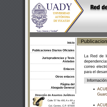
Publicacione
Inicio
Publicaciones Diarios Oficiales
La Red de In
Jurisprudencias y Tesis
dependencia
Aisladas
correo electr
Enlaces
para el desar
Otros enlaces
Información
Página del
Abogado General
ACUER
Guard
Dirección de Asuntos Jurídicos
Calle 57 No 491 A x 60 y
62
ACUER
Col. Centro, C.P. 97000