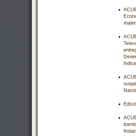
ACUER
Econo
mater
ACUER
Telec
entre
Desem
índic
ACUER
suspe
Nacio
Edici
ACUER
trami
Insta