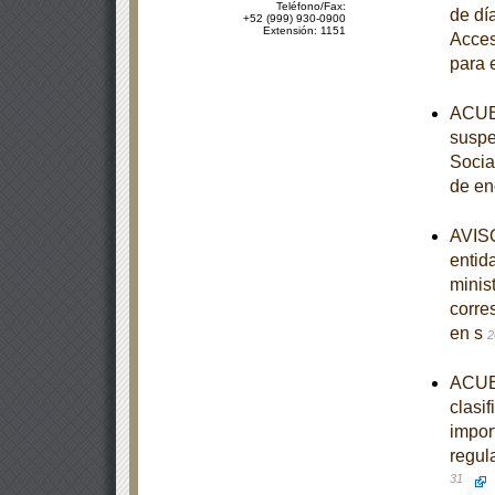
Teléfono/Fax:
de dí
+52 (999) 930-0900
Extensión: 1151
Acces
para 
ACUER
suspe
Socia
de en
AVISO
entid
minist
corre
en s
2
ACUER
clasi
import
regul
31