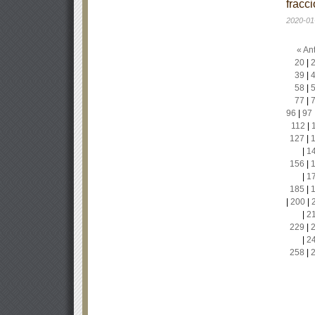
fracci
2020-01
« Ant
20
|
39
|
58
|
77
|
96
|
97
112
|
127
|
|
1
156
|
|
1
185
|
|
200
|
|
2
229
|
|
2
258
|