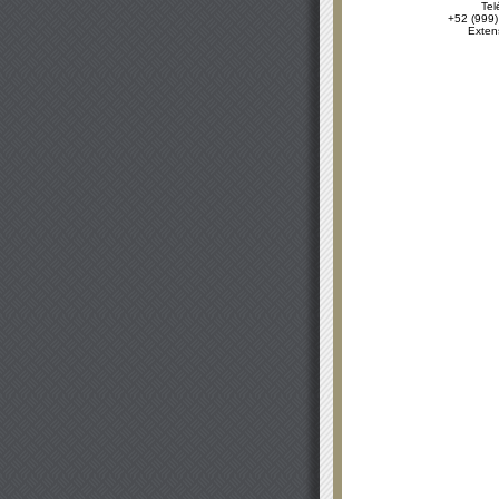
Tel
+52 (999)
Exten