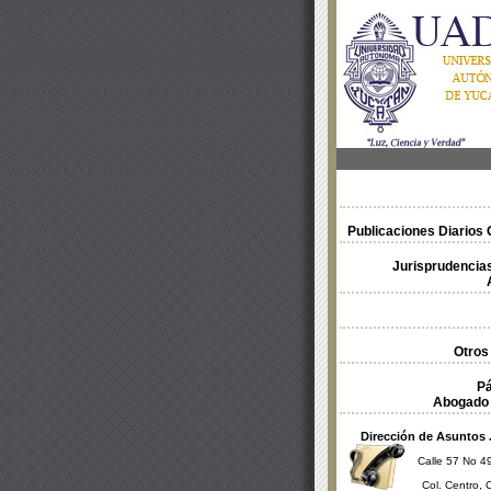
Publicaciones Diarios O
Jurisprudencias
Otros
Pá
Abogado 
Dirección de Asuntos 
Calle 57 No 49
Col. Centro, 