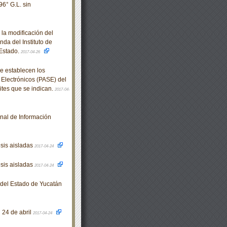
96° G.L. sin
la modificación del
da del Instituto de
 Estado.
2017-04-26
e establecen los
 Electrónicos (PASE) del
mites que se indican.
2017-04-
nal de Información
esis aisladas
2017-04-24
esis aisladas
2017-04-24
o del Estado de Yucatán
l 24 de abril
2017-04-24