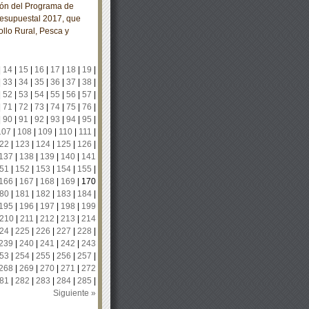
ión del Programa de
resupuestal 2017, que
ollo Rural, Pesca y
|
14
|
15
|
16
|
17
|
18
|
19
|
|
33
|
34
|
35
|
36
|
37
|
38
|
|
52
|
53
|
54
|
55
|
56
|
57
|
|
71
|
72
|
73
|
74
|
75
|
76
|
|
90
|
91
|
92
|
93
|
94
|
95
|
107
|
108
|
109
|
110
|
111
|
22
|
123
|
124
|
125
|
126
|
137
|
138
|
139
|
140
|
141
51
|
152
|
153
|
154
|
155
|
166
|
167
|
168
|
169
|
170
80
|
181
|
182
|
183
|
184
|
195
|
196
|
197
|
198
|
199
210
|
211
|
212
|
213
|
214
24
|
225
|
226
|
227
|
228
|
239
|
240
|
241
|
242
|
243
53
|
254
|
255
|
256
|
257
|
268
|
269
|
270
|
271
|
272
81
|
282
|
283
|
284
|
285
|
Siguiente »