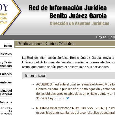
Hoy es:
Domi
Publicaciones Diarios Oficiales
Inicio
ficiales
La Red de Información Jurídica Benito Juárez García, envía a
 y Tesis
Universidad Autónoma de Yucatán, mediante correo electrónico,
Aisladas
actual que pueda ser útil para el desarrollo de sus actividades.
Enlaces
Información
 enlaces
ACUERDO mediante el cual se reforma el Anexo V de lo
Generales para la publicación, homologación y estandar
gina del
de las obligaciones establecidas en el título quinto y en l
General
31 de la Ley
2017-04-26
Jurídicos
NORMA Oficial Mexicana NOM-138-SSA1-2016, Que est
1 A x 60 y
62
especificaciones sanitarias del alcohol etílico desnatura
C.P. 97000