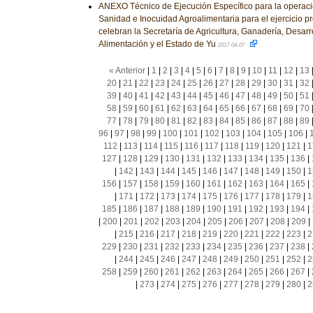
ANEXO Técnico de Ejecución Específico para la operac
Sanidad e Inocuidad Agroalimentaria para el ejercicio p
celebran la Secretaría de Agricultura, Ganadería, Desarr
Alimentación y el Estado de Yu
2017-04-07
« Anterior
|
1
|
2
|
3
|
4
|
5
|
6
|
7
|
8
|
9
|
10
|
11
|
12
|
13
20
|
21
|
22
|
23
|
24
|
25
|
26
|
27
|
28
|
29
|
30
|
31
|
32
39
|
40
|
41
|
42
|
43
|
44
|
45
|
46
|
47
|
48
|
49
|
50
|
51
58
|
59
|
60
|
61
|
62
|
63
|
64
|
65
|
66
|
67
|
68
|
69
|
70
77
|
78
|
79
|
80
|
81
|
82
|
83
|
84
|
85
|
86
|
87
|
88
|
89
96
|
97
|
98
|
99
|
100
|
101
|
102
|
103
|
104
|
105
|
106
|
112
|
113
|
114
|
115
|
116
|
117
|
118
|
119
|
120
|
121
|
1
127
|
128
|
129
|
130
|
131
|
132
|
133
|
134
|
135
|
136
|
|
142
|
143
|
144
|
145
|
146
|
147
|
148
|
149
|
150
|
1
156
|
157
|
158
|
159
|
160
|
161
|
162
|
163
|
164
|
165
|
|
171
|
172
|
173
|
174
|
175
|
176
|
177
|
178
|
179
|
1
185
|
186
|
187
|
188
|
189
|
190
|
191
|
192
|
193
|
194
|
|
200
|
201
|
202
|
203
|
204
|
205
|
206
|
207
|
208
|
209
|
|
215
|
216
|
217
|
218
|
219
|
220
|
221
|
222
|
223
|
2
229
|
230
|
231
|
232
|
233
|
234
|
235
|
236
|
237
|
238
|
|
244
|
245
|
246
|
247
|
248
|
249
|
250
|
251
|
252
|
2
258
|
259
|
260
|
261
|
262
|
263
|
264
|
265
|
266
|
267
|
|
273
|
274
|
275
|
276
|
277
|
278
|
279
|
280
|
2