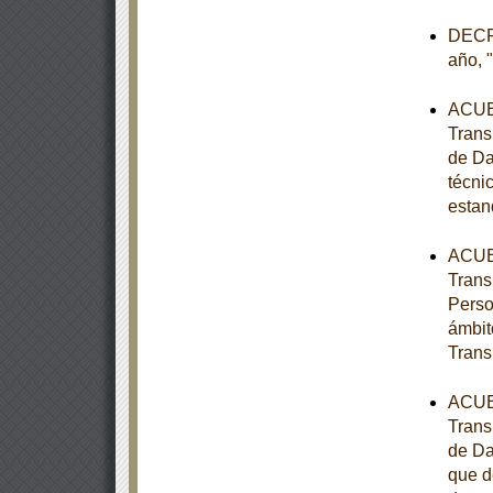
DECRE
año, 
ACUER
Trans
de Da
técni
estan
ACUER
Trans
Perso
ámbit
Trans
ACUER
Trans
de Da
que d