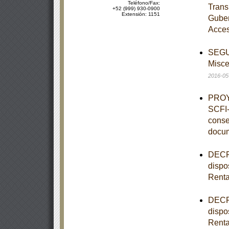
Teléfono/Fax:
Trans
+52 (999) 930-0900
Extensión: 1151
Guber
Acces
SEGUN
Misce
2016-05
PROY
SCFI-
conse
docu
DECRE
dispo
Rent
DECRE
dispo
Rent