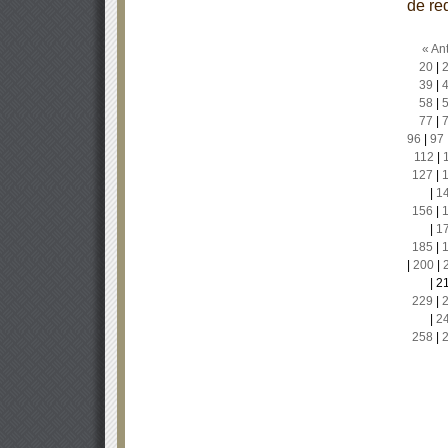
de re
« Ant
20
|
39
|
58
|
77
|
96
|
97
112
|
127
|
|
1
156
|
|
1
185
|
|
200
|
|
2
229
|
|
2
258
|