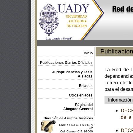
Publicacione
Inicio
Publicaciones Diarios Oficiales
La Red de In
Jurisprudencias y Tesis
dependencia
Aisladas
correo electr
Enlaces
para el desar
Otros enlaces
Información
Página del
Abogado General
DECRE
de la
Dirección de Asuntos Jurídicos
Calle 57 No 491 A x 60 y
62
DECRE
Col. Centro, C.P. 97000