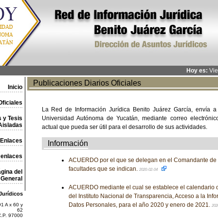
Hoy es:
Vie
Publicaciones Diarios Oficiales
Inicio
ficiales
La Red de Información Jurídica Benito Juárez García, envía a
 y Tesis
Universidad Autónoma de Yucatán, mediante correo electrónico,
Aisladas
actual que pueda ser útil para el desarrollo de sus actividades.
Enlaces
Información
 enlaces
ACUERDO por el que se delegan en el Comandante de l
facultades que se indican.
2020-02-04
gina del
General
ACUERDO mediante el cual se establece el calendario of
Jurídicos
del Instituto Nacional de Transparencia, Acceso a la Inf
Datos Personales, para el año 2020 y enero de 2021.
1 A x 60 y
202
62
C.P. 97000