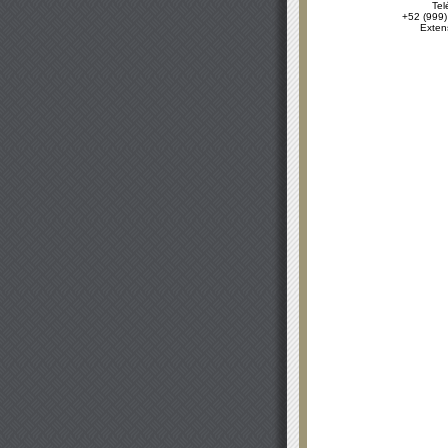
Tel
+52 (999)
Exten