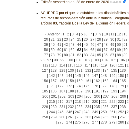
Edición vespertina del 28 de enero de 2020
2020-01-29
ACUERDO por el que se establecen los días inhábiles par
recursos de reconsideración ante la Instancia Colegiada
artículo 83, fracción I, de la Ley de la Comisión Federal 
« Anterior
|
1
|
2
|
3
|
4
|
5
|
6
|
7
|
8
|
9
|
10
|
11
|
12
|
13
20
|
21
|
22
|
23
|
24
|
25
|
26
|
27
|
28
|
29
|
30
|
31
|
32
39
|
40
|
41
|
42
|
43
|
44
|
45
|
46
|
47
|
48
|
49
|
50
|
51
58
|
59
|
60
|
61
|
62
|
63
|
64
|
65
|
66
|
67
|
68
|
69
|
70
77
|
78
|
79
|
80
|
81
|
82
|
83
|
84
|
85
|
86
|
87
|
88
|
89
96
|
97
|
98
|
99
|
100
|
101
|
102
|
103
|
104
|
105
|
106
|
112
|
113
|
114
|
115
|
116
|
117
|
118
|
119
|
120
|
121
|
1
127
|
128
|
129
|
130
|
131
|
132
|
133
|
134
|
135
|
136
|
|
142
|
143
|
144
|
145
|
146
|
147
|
148
|
149
|
150
|
1
156
|
157
|
158
|
159
|
160
|
161
|
162
|
163
|
164
|
165
|
|
171
|
172
|
173
|
174
|
175
|
176
|
177
|
178
|
179
|
1
185
|
186
|
187
|
188
|
189
|
190
|
191
|
192
|
193
|
194
|
|
200
|
201
|
202
|
203
|
204
|
205
|
206
|
207
|
208
|
209
|
|
215
|
216
|
217
|
218
|
219
|
220
|
221
|
222
|
223
|
2
229
|
230
|
231
|
232
|
233
|
234
|
235
|
236
|
237
|
238
|
|
244
|
245
|
246
|
247
|
248
|
249
|
250
|
251
|
252
|
2
258
|
259
|
260
|
261
|
262
|
263
|
264
|
265
|
266
|
267
|
|
273
|
274
|
275
|
276
|
277
|
278
|
279
|
280
|
2