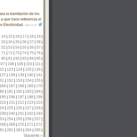
a la tramitación de los
 a que hace referencia el
de Electricidad.
2020-01-29
|
14
|
15
|
16
|
17
|
18
|
19
|
|
33
|
34
|
35
|
36
|
37
|
38
|
|
52
|
53
|
54
|
55
|
56
|
57
|
|
71
|
72
|
73
|
74
|
75
|
76
|
|
90
|
91
|
92
|
93
|
94
|
95
|
107
|
108
|
109
|
110
|
111
|
22
|
123
|
124
|
125
|
126
|
137
|
138
|
139
|
140
|
141
51
|
152
|
153
|
154
|
155
|
166
|
167
|
168
|
169
|
170
80
|
181
|
182
|
183
|
184
|
195
|
196
|
197
|
198
|
199
210
|
211
|
212
|
213
|
214
24
|
225
|
226
|
227
|
228
|
239
|
240
|
241
|
242
|
243
53
|
254
|
255
|
256
|
257
|
268
|
269
|
270
|
271
|
272
81
|
282
|
283
|
284
|
285
|
Siguiente »