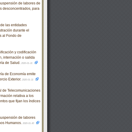
suspensión de labores de
nos desconcentrados, para
 de las entidades
stración durante el
es al Fondo de
icación y codificación
, internación o salida
aría de Salud.
2020-01-31
ría de Economía emite
rcio Exterior.
2020-01-31
al de Telecomunicaciones
rmación relativa a los
os que fijan los índices
suspensión de labores
chos Humanos.
2020-01-30