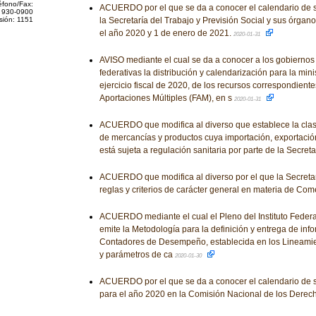
éfono/Fax:
ACUERDO por el que se da a conocer el calendario de 
 930-0900
sión: 1151
la Secretaría del Trabajo y Previsión Social y sus órga
el año 2020 y 1 de enero de 2021.
2020-01-31
AVISO mediante el cual se da a conocer a los gobiernos
federativas la distribución y calendarización para la mini
ejercicio fiscal de 2020, de los recursos correspondient
Aportaciones Múltiples (FAM), en s
2020-01-31
ACUERDO que modifica al diverso que establece la clasif
de mercancías y productos cuya importación, exportación
está sujeta a regulación sanitaria por parte de la Secret
ACUERDO que modifica al diverso por el que la Secreta
reglas y criterios de carácter general en materia de Come
ACUERDO mediante el cual el Pleno del Instituto Feder
emite la Metodología para la definición y entrega de info
Contadores de Desempeño, establecida en los Lineamient
y parámetros de ca
2020-01-30
ACUERDO por el que se da a conocer el calendario de 
para el año 2020 en la Comisión Nacional de los Dere