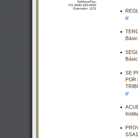
Teléfono/Fax:
+52 (999) 930-0900
Extensión: 1151
REGLA
TERCE
Básic
SEGUN
Básic
SE P
POR 
TRIB
ACUER
Insti
PROY
SSA1-