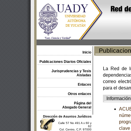
Publicacione
Inicio
Publicaciones Diarios Oficiales
La Red de In
Jurisprudencias y Tesis
dependencia
Aisladas
correo electr
Enlaces
para el desar
Otros enlaces
Información
Página del
Abogado General
ACUER
númer
Dirección de Asuntos Jurídicos
progr
Calle 57 No 491 A x 60 y
62
clave
Col. Centro, C.P. 97000