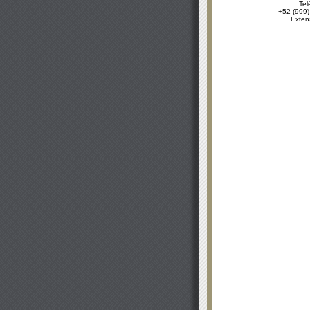
Tel
+52 (999)
Exten