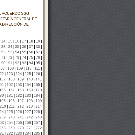
EL ACUERDO SGG
RETARÍA GENERAL DE
A DIRECCIÓN DE
|
14
|
15
|
16
|
17
|
18
|
19
|
|
33
|
34
|
35
|
36
|
37
|
38
|
|
52
|
53
|
54
|
55
|
56
|
57
|
|
71
|
72
|
73
|
74
|
75
|
76
|
|
90
|
91
|
92
|
93
|
94
|
95
|
107
|
108
|
109
|
110
|
111
|
22
|
123
|
124
|
125
|
126
|
137
|
138
|
139
|
140
|
141
51
|
152
|
153
|
154
|
155
|
166
|
167
|
168
|
169
|
170
80
|
181
|
182
|
183
|
184
|
195
|
196
|
197
|
198
|
199
210
|
211
|
212
|
213
|
214
24
|
225
|
226
|
227
|
228
|
239
|
240
|
241
|
242
|
243
53
|
254
|
255
|
256
|
257
|
268
|
269
|
270
|
271
|
272
81
|
282
|
283
|
284
|
285
|