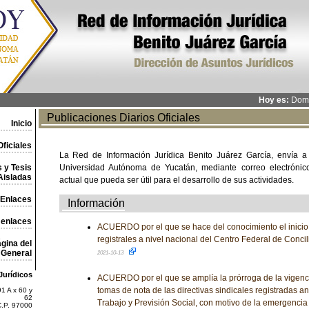
Hoy es:
Domi
Publicaciones Diarios Oficiales
Inicio
ficiales
La Red de Información Jurídica Benito Juárez García, envía a
 y Tesis
Universidad Autónoma de Yucatán, mediante correo electrónico,
Aisladas
actual que pueda ser útil para el desarrollo de sus actividades.
Enlaces
Información
 enlaces
ACUERDO por el que se hace del conocimiento el inicio 
registrales a nivel nacional del Centro Federal de Concil
gina del
General
2021-10-13
Jurídicos
ACUERDO por el que se amplía la prórroga de la vigenci
tomas de nota de las directivas sindicales registradas an
1 A x 60 y
62
Trabajo y Previsión Social, con motivo de la emergencia
C.P. 97000