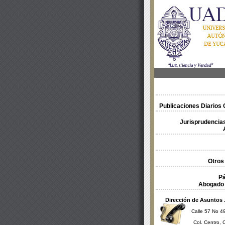
Publicaciones Diarios O
Jurisprudencias
Otros
Pá
Abogado 
Dirección de Asuntos 
Calle 57 No 49
Col. Centro, 