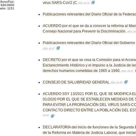
éfono/Fax:
virus SARS-CoV2 (C
2021-10-11
 930-0900
sión: 1151
Publicaciones relevantes del Diario Oficial de la Federa
ACUERDO por el que se da a conocer la reforma al Manu
Consejo Nacional para Prevenir la Discriminación.
2021-10
Publicaciones relevantes del Diario Oficial del Gobiern
2021-10-07
DECRETO por el que se crea la Comisión para el Acceso 
Esclarecimiento Histórico y el Impulso a la Justicia de la
derechos humanos cometidas de 1965 a 1990.
2021-10-07
CONSEJO DE SALUBRIDAD GENERAL
2021-10-05
ACUERDO SSY 13/2021 POR EL QUE SE MODIFICA 
01/2020 POR EL QUE SE ESTABLECEN MEDIDAS DE 
PARA EVITAR LA PROPAGACIÓN DEL VIRUS SARS-CO
CONTACTO DIRECTO ENTRE LA POBLACIÓN DEL ES
10-04
DECLARATORIA del inicio de funciones de la Segunda 
de la Reforma en Materia de Justicia Laboral, que iniciará