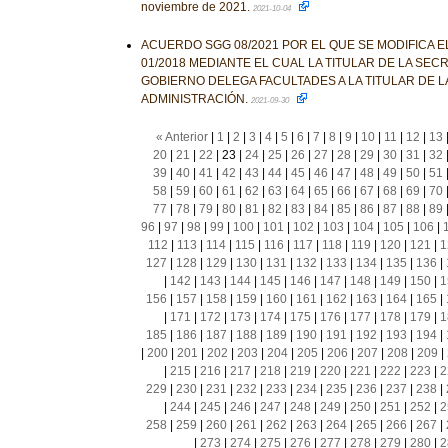
noviembre de 2021.
2021-10-04
ACUERDO SGG 08/2021 POR EL QUE SE MODIFICA 
01/2018 MEDIANTE EL CUAL LA TITULAR DE LA SEC
GOBIERNO DELEGA FACULTADES A LA TITULAR DE L
ADMINISTRACIÓN.
2021-09-30
« Anterior
|
1
|
2
|
3
|
4
|
5
|
6
|
7
|
8
|
9
|
10
|
11
|
12
|
13
20
|
21
|
22
|
23
|
24
|
25
|
26
|
27
|
28
|
29
|
30
|
31
|
32
39
|
40
|
41
|
42
|
43
|
44
|
45
|
46
|
47
|
48
|
49
|
50
|
51
58
|
59
|
60
|
61
|
62
|
63
|
64
|
65
|
66
|
67
|
68
|
69
|
70
77
|
78
|
79
|
80
|
81
|
82
|
83
|
84
|
85
|
86
|
87
|
88
|
89
96
|
97
|
98
|
99
|
100
|
101
|
102
|
103
|
104
|
105
|
106
|
112
|
113
|
114
|
115
|
116
|
117
|
118
|
119
|
120
|
121
|
1
127
|
128
|
129
|
130
|
131
|
132
|
133
|
134
|
135
|
136
|
|
142
|
143
|
144
|
145
|
146
|
147
|
148
|
149
|
150
|
1
156
|
157
|
158
|
159
|
160
|
161
|
162
|
163
|
164
|
165
|
|
171
|
172
|
173
|
174
|
175
|
176
|
177
|
178
|
179
|
1
185
|
186
|
187
|
188
|
189
|
190
|
191
|
192
|
193
|
194
|
|
200
|
201
|
202
|
203
|
204
|
205
|
206
|
207
|
208
|
209
|
|
215
|
216
|
217
|
218
|
219
|
220
|
221
|
222
|
223
|
2
229
|
230
|
231
|
232
|
233
|
234
|
235
|
236
|
237
|
238
|
|
244
|
245
|
246
|
247
|
248
|
249
|
250
|
251
|
252
|
2
258
|
259
|
260
|
261
|
262
|
263
|
264
|
265
|
266
|
267
|
|
273
|
274
|
275
|
276
|
277
|
278
|
279
|
280
|
2