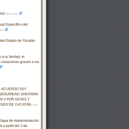
ción
2021-10-08
al Específico del
-08
o del Estado de Yucatán
a la Verdad, el
s violaciones graves a los
EL ACUERDO SSY
SEGURIDAD SANITARIA
V-2 POR GOTAS Y
TADO DE YUCATÁN.
2021-
Etapa de Implementación
 a partir del 3 de