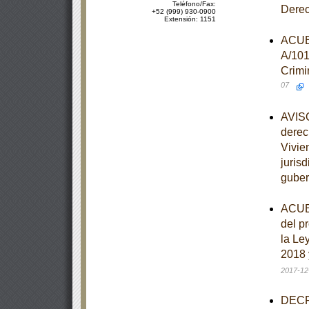
Teléfono/Fax:
Dere
+52 (999) 930-0900
Extensión: 1151
ACUER
A/101
Crimi
07
AVISO
derec
Vivie
juris
guber
ACUER
del p
la Le
2018 
2017-12
DECRE