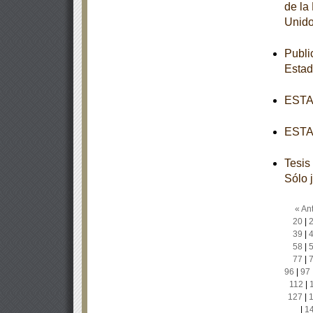
de la
Unido
Publi
Esta
ESTAT
ESTAT
Tesis
Sólo 
« Ant
20
|
39
|
58
|
77
|
96
|
97
112
|
127
|
|
1