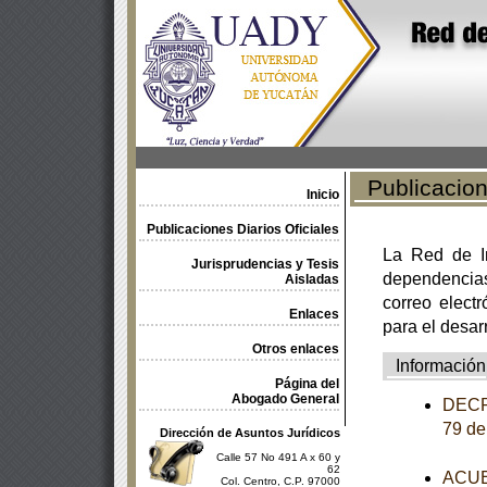
Publicacione
Inicio
Publicaciones Diarios Oficiales
La Red de In
Jurisprudencias y Tesis
dependencia
Aisladas
correo electr
Enlaces
para el desar
Otros enlaces
Información
Página del
Abogado General
DECRE
79 de
Dirección de Asuntos Jurídicos
Calle 57 No 491 A x 60 y
62
ACUER
Col. Centro, C.P. 97000