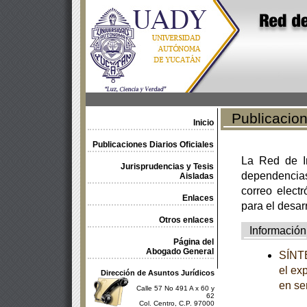
Publicacione
Inicio
Publicaciones Diarios Oficiales
La Red de In
Jurisprudencias y Tesis
dependencia
Aisladas
correo electr
Enlaces
para el desar
Otros enlaces
Información
Página del
Abogado General
SÍNTE
el ex
Dirección de Asuntos Jurídicos
en se
Calle 57 No 491 A x 60 y
62
Col. Centro, C.P. 97000