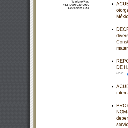
Teléfono/Fax:
ACUER
+52 (999) 930-0900
Extensión: 1151
otorg
Méxi
DECRE
diver
Const
mater
REPO
DE H
02-23
ACUER
inter
PROYE
NOM-0
deben
servi