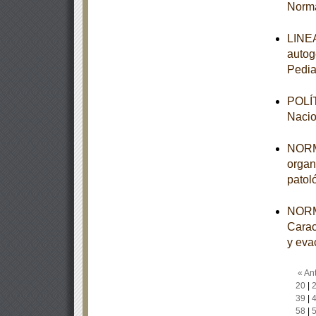
Norma
LINEA
autog
Pedia
POLÍT
Nacio
NORMA
organ
patol
NORM
Carac
y eva
« Ant
20
|
39
|
58
|