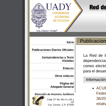
Publicacione
Inicio
Publicaciones Diarios Oficiales
La Red de In
Jurisprudencias y Tesis
dependencia
Aisladas
correo electr
Enlaces
para el desar
Otros enlaces
Información
Página del
Abogado General
ACUER
Feder
Dirección de Asuntos Jurídicos
36/20
Calle 57 No 491 A x 60 y
62
relat
Col. Centro, C.P. 97000