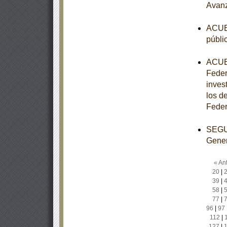
Avan
ACUER
públi
ACUER
Feder
inves
los de
Feder
SEGUN
Gener
« Ant
20
|
39
|
58
|
77
|
96
|
97
112
|
127
|