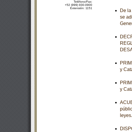
Teléfono/Fax:
+52 (999) 930-0900
Extensión: 1151
De la
se ad
Gener
DECR
REGL
DESA
PRIME
y Cat
PRIME
y Cat
ACUER
públi
leyes
DISPO