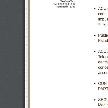
Teléfono/Fax:
+52 (999) 930-0900
Extensión: 1151
ACUER
conoc
Impue
06
Publi
Estad
ACUER
Telec
de tr
conce
acces
CONT
PAR
SEGUN
Medic