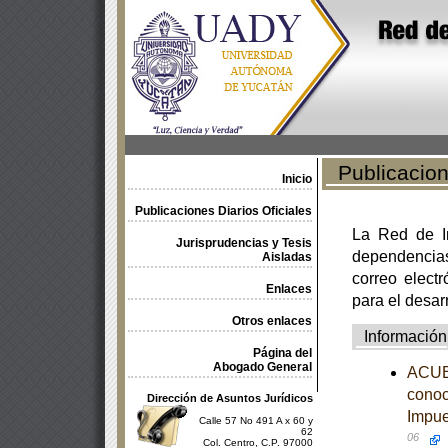
Publicacione
Inicio
Publicaciones Diarios Oficiales
La Red de In
Jurisprudencias y Tesis
dependencia
Aisladas
correo electr
Enlaces
para el desar
Otros enlaces
Información
Página del
Abogado General
ACUER
conoc
Dirección de Asuntos Jurídicos
Impue
Calle 57 No 491 A x 60 y
62
06
Col. Centro, C.P. 97000