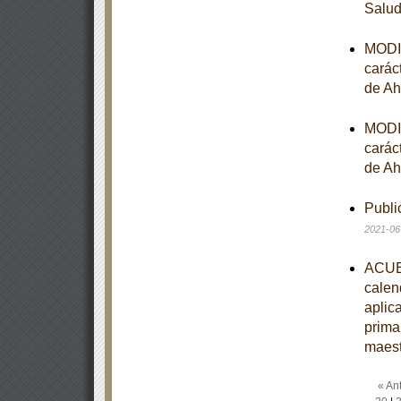
Salu
MODIF
carác
de Ah
MODIF
carác
de Ah
Publi
2021-06
ACUER
calen
aplic
prima
maest
« Ant