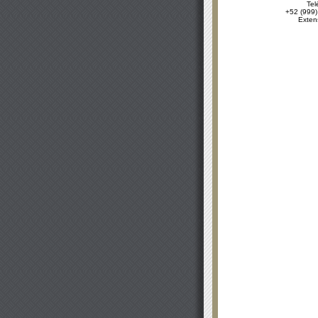
Tel
+52 (999)
Exten