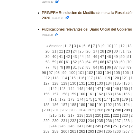
2020-05-12
PRIMERA Resolución de Modificaciones a la Resolución
2020.
2020-05-12
Publicaciones relevantes del Diario Oficial del Gobiern
2020-05-11
« Anterior
|
1
|
2
|
3
|
4
|
5
|
6
|
7
|
8
|
9
|
10
|
11
|
12
|
13
20
|
21
|
22
|
23
|
24
|
25
|
26
|
27
|
28
|
29
|
30
|
31
|
32
39
|
40
|
41
|
42
|
43
|
44
|
45
|
46
|
47
|
48
|
49
|
50
|
51
58
|
59
|
60
|
61
|
62
|
63
|
64
|
65
|
66
|
67
|
68
|
69
|
70
77
|
78
|
79
|
80
|
81
|
82
|
83
|
84
|
85
|
86
|
87
|
88
|
89
96
|
97
|
98
|
99
|
100
|
101
|
102
|
103
|
104
|
105
|
106
|
112
|
113
|
114
|
115
|
116
|
117
|
118
|
119
|
120
|
121
|
1
127
|
128
|
129
|
130
|
131
|
132
|
133
|
134
|
135
|
136
|
|
142
|
143
|
144
|
145
|
146
|
147
|
148
|
149
|
150
|
1
156
|
157
|
158
|
159
|
160
|
161
|
162
|
163
|
164
|
165
|
|
171
|
172
|
173
|
174
|
175
|
176
|
177
|
178
|
179
|
1
185
|
186
|
187
|
188
|
189
|
190
|
191
|
192
|
193
|
194
|
|
200
|
201
|
202
|
203
|
204
|
205
|
206
|
207
|
208
|
209
|
|
215
|
216
|
217
|
218
|
219
|
220
|
221
|
222
|
223
|
2
229
|
230
|
231
|
232
|
233
|
234
|
235
|
236
|
237
|
238
|
|
244
|
245
|
246
|
247
|
248
|
249
|
250
|
251
|
252
|
2
258
|
259
|
260
|
261
|
262
|
263
|
264
|
265
|
266
|
267
|