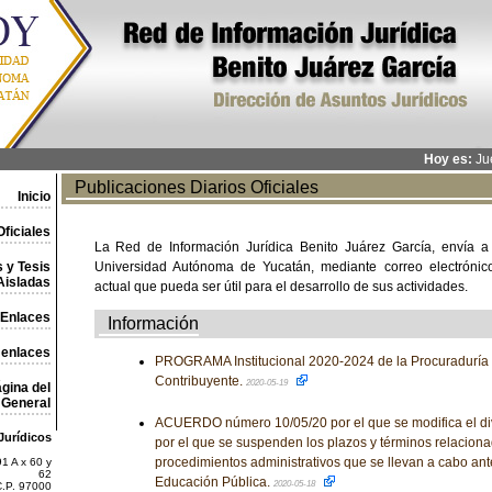
Hoy es:
Jue
Publicaciones Diarios Oficiales
Inicio
ficiales
La Red de Información Jurídica Benito Juárez García, envía a
 y Tesis
Universidad Autónoma de Yucatán, mediante correo electrónico,
Aisladas
actual que pueda ser útil para el desarrollo de sus actividades.
Enlaces
Información
 enlaces
PROGRAMA Institucional 2020-2024 de la Procuraduría 
Contribuyente.
2020-05-19
gina del
General
ACUERDO número 10/05/20 por el que se modifica el d
Jurídicos
por el que se suspenden los plazos y términos relaciona
procedimientos administrativos que se llevan a cabo ant
1 A x 60 y
62
Educación Pública.
2020-05-18
C.P. 97000