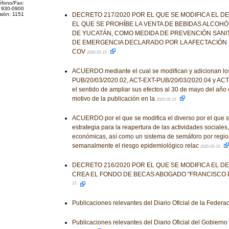
éfono/Fax:
 930-0900
sión: 1151
DECRETO 217/2020 POR EL QUE SE MODIFICA EL D
EL QUE SE PROHÍBE LA VENTA DE BEBIDAS ALCOHÓ
DE YUCATÁN, COMO MEDIDA DE PREVENCIÓN SANIT
DE EMERGENCIA DECLARADO POR LA AFECTACIÓN 
COV
2020-05-15
ACUERDO mediante el cual se modifican y adicionan lo
PUB/20/03/2020.02, ACT-EXT-PUB/20/03/2020.04 y ACT
el sentido de ampliar sus efectos al 30 de mayo del año 
motivo de la publicación en la
2020-05-15
ACUERDO por el que se modifica el diverso por el que 
estrategia para la reapertura de las actividades sociales
económicas, así como un sistema de semáforo por regio
semanalmente el riesgo epidemiológico relac
2020-05-15
DECRETO 216/2020 POR EL QUE SE MODIFICA EL D
CREA EL FONDO DE BECAS ABOGADO "FRANCISCO 
13
Publicaciones relevantes del Diario Oficial de la Federa
Publicaciones relevantes del Diario Oficial del Gobiern