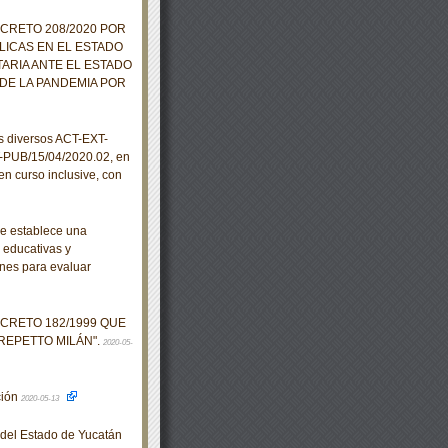
ECRETO 208/2020 POR
LICAS EN EL ESTADO
ARIA ANTE EL ESTADO
DE LA PANDEMIA POR
s diversos ACT-EXT-
-PUB/15/04/2020.02, en
en curso inclusive, con
se establece una
, educativas y
nes para evaluar
ECRETO 182/1999 QUE
REPETTO MILÁN".
2020-05-
ción
2020-05-13
o del Estado de Yucatán