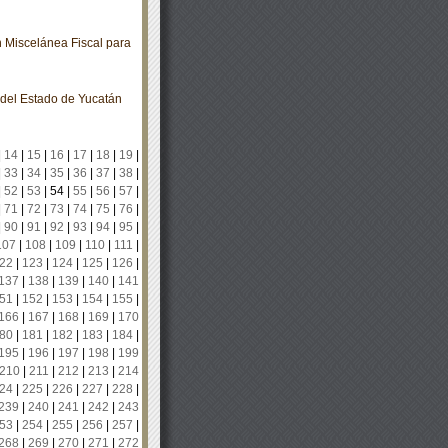
 Miscelánea Fiscal para
o del Estado de Yucatán
|
14
|
15
|
16
|
17
|
18
|
19
|
|
33
|
34
|
35
|
36
|
37
|
38
|
|
52
|
53
|
54
|
55
|
56
|
57
|
|
71
|
72
|
73
|
74
|
75
|
76
|
|
90
|
91
|
92
|
93
|
94
|
95
|
107
|
108
|
109
|
110
|
111
|
22
|
123
|
124
|
125
|
126
|
137
|
138
|
139
|
140
|
141
51
|
152
|
153
|
154
|
155
|
166
|
167
|
168
|
169
|
170
80
|
181
|
182
|
183
|
184
|
195
|
196
|
197
|
198
|
199
210
|
211
|
212
|
213
|
214
24
|
225
|
226
|
227
|
228
|
239
|
240
|
241
|
242
|
243
53
|
254
|
255
|
256
|
257
|
268
|
269
|
270
|
271
|
272