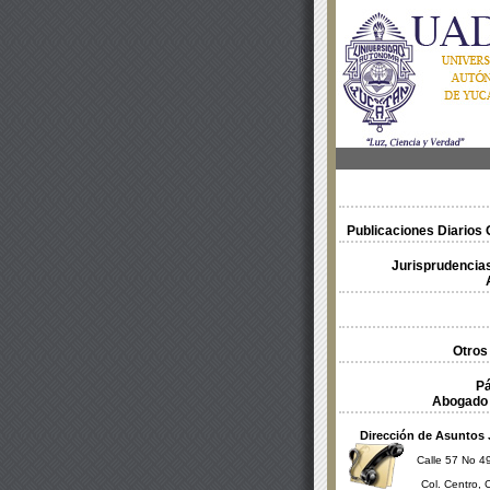
Publicaciones Diarios O
Jurisprudencias
Otros
Pá
Abogado 
Dirección de Asuntos 
Calle 57 No 49
Col. Centro, 