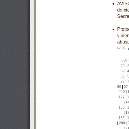
AVISO
domic
Secre
Proto
viole
abuso
07-09
« Ant
20
|
39
|
58
|
77
|
96
|
97
112
|
127
|
|
1
156
|
|
1
185
|
|
200
|
|
2