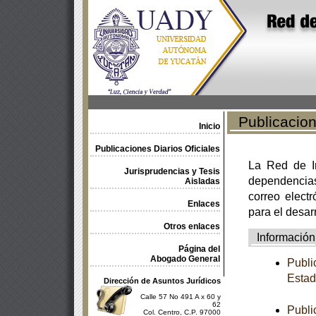
Publicacione
Inicio
Publicaciones Diarios Oficiales
La Red de In
Jurisprudencias y Tesis
dependencia
Aisladas
correo electr
Enlaces
para el desar
Otros enlaces
Información
Página del
Abogado General
Publi
Estad
Dirección de Asuntos Jurídicos
Calle 57 No 491 A x 60 y
62
Publi
Col. Centro, C.P. 97000