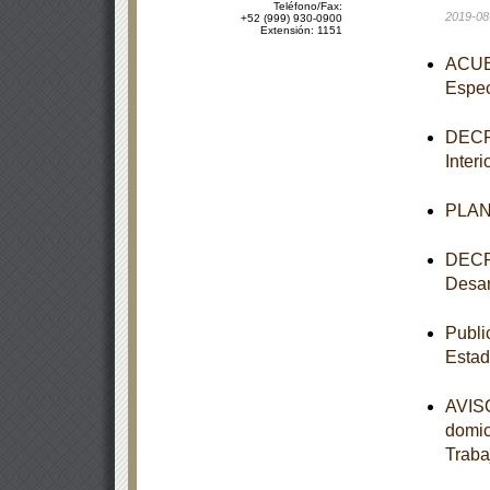
Teléfono/Fax:
2019-08
+52 (999) 930-0900
Extensión: 1151
ACUER
Espec
DECRE
Inter
PLAN 
DECRE
Desar
Publi
Estad
AVISO
domic
Traba