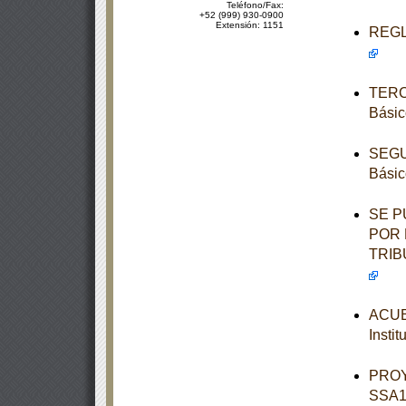
Teléfono/Fax:
+52 (999) 930-0900
Extensión: 1151
REGLA
TERCE
Básic
SEGUN
Básic
SE P
POR 
TRIB
ACUER
Insti
PROY
SSA1-