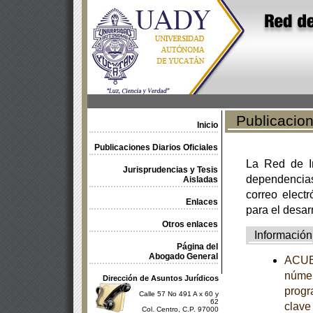
Publicacione
Inicio
Publicaciones Diarios Oficiales
La Red de In
Jurisprudencias y Tesis
dependencia
Aisladas
correo electr
Enlaces
para el desar
Otros enlaces
Información
Página del
Abogado General
ACUER
númer
Dirección de Asuntos Jurídicos
progr
Calle 57 No 491 A x 60 y
62
clave
Col. Centro, C.P. 97000