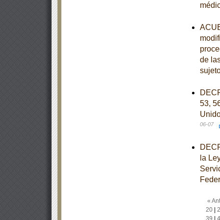
médi
ACUER
modif
proce
de la
sujet
DECRE
53, 56
Unido
06-07
DECRE
la Le
Servi
Feder
« Ant
20
|
39
|