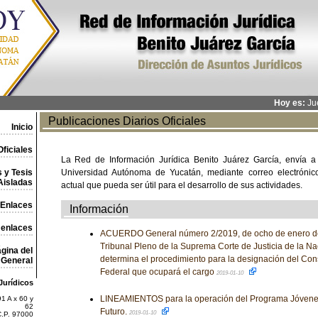
Hoy es:
Jue
Publicaciones Diarios Oficiales
Inicio
ficiales
La Red de Información Jurídica Benito Juárez García, envía a
 y Tesis
Universidad Autónoma de Yucatán, mediante correo electrónico,
Aisladas
actual que pueda ser útil para el desarrollo de sus actividades.
Enlaces
Información
 enlaces
ACUERDO General número 2/2019, de ocho de enero de 
Tribunal Pleno de la Suprema Corte de Justicia de la Na
gina del
determina el procedimiento para la designación del Cons
General
Federal que ocupará el cargo
2019-01-10
Jurídicos
LINEAMIENTOS para la operación del Programa Jóvene
1 A x 60 y
62
Futuro.
2019-01-10
C.P. 97000