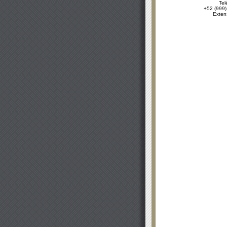
Tel
+52 (999)
Exten