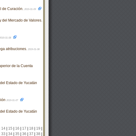
l de Curación.
2019-01-09
y del Mercado de Valores.
2019-01-08
ga atribuciones.
2019-01-08
perior de la Cuenta
o del Estado de Yucatán
ción
2019-01-07
o del Estado de Yucatán
|
14
|
15
|
16
|
17
|
18
|
19
|
|
33
|
34
|
35
|
36
|
37
|
38
|