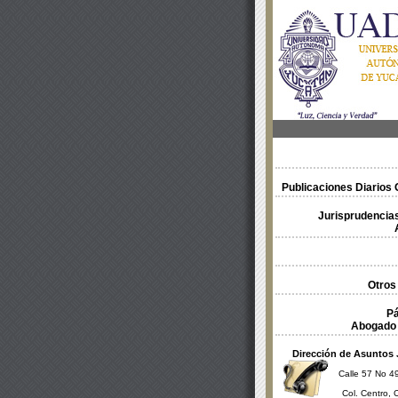
Publicaciones Diarios O
Jurisprudencias
Otros
Pá
Abogado 
Dirección de Asuntos 
Calle 57 No 49
Col. Centro, 