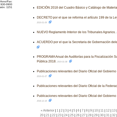
éfono/Fax:
 930-0900
sión: 1151
EDICIÓN 2018 del Cuadro Básico y Catálogo de Materia
DECRETO por el que se reforma el artículo 199 de la Le
2019-01-09
NUEVO Reglamento Interior de los Tribunales Agrarios.
ACUERDO por el que la Secretaria de Gobernación dele
PROGRAMA Anual de Auditorías para la Fiscalización Su
Pública 2018.
2019-01-08
Publicaciones relevantes del Diario Oficial del Gobiern
2019-01-07
Publicaciones relevantes del Diario Oficial de la Federa
Publicaciones relevantes del Diario Oficial del Gobiern
2018-12-18
« Anterior
|
1
|
2
|
3
|
4
|
5
|
6
|
7
|
8
|
9
|
10
|
11
|
12
|
13
20
|
21
|
22
|
23
|
24
|
25
|
26
|
27
|
28
|
29
|
30
|
31
|
32