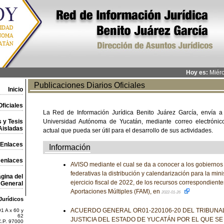
Hoy es:
Miérc
Publicaciones Diarios Oficiales
Inicio
ficiales
La Red de Información Jurídica Benito Juárez García, envía a
 y Tesis
Universidad Autónoma de Yucatán, mediante correo electrónico,
Aisladas
actual que pueda ser útil para el desarrollo de sus actividades.
Enlaces
Información
 enlaces
AVISO mediante el cual se da a conocer a los gobiernos
federativas la distribución y calendarización para la mini
gina del
ejercicio fiscal de 2022, de los recursos correspondient
General
Aportaciones Múltiples (FAM), en
2022-01-26
Jurídicos
ACUERDO GENERAL OR01-220106-20 DEL TRIBUNA
1 A x 60 y
62
JUSTICIA DEL ESTADO DE YUCATÁN POR EL QUE SE
C.P. 97000