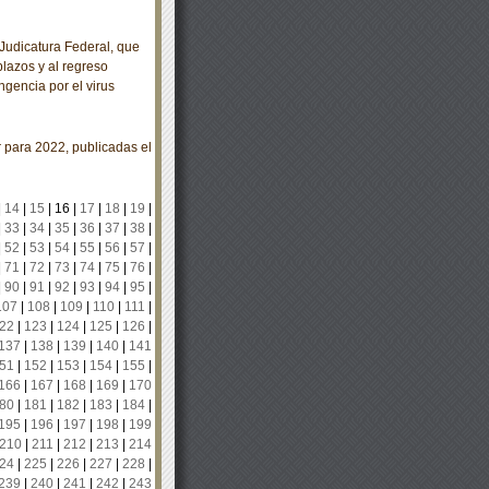
udicatura Federal, que
plazos y al regreso
ngencia por el virus
para 2022, publicadas el
|
14
|
15
|
16
|
17
|
18
|
19
|
|
33
|
34
|
35
|
36
|
37
|
38
|
|
52
|
53
|
54
|
55
|
56
|
57
|
|
71
|
72
|
73
|
74
|
75
|
76
|
|
90
|
91
|
92
|
93
|
94
|
95
|
107
|
108
|
109
|
110
|
111
|
22
|
123
|
124
|
125
|
126
|
137
|
138
|
139
|
140
|
141
51
|
152
|
153
|
154
|
155
|
166
|
167
|
168
|
169
|
170
80
|
181
|
182
|
183
|
184
|
195
|
196
|
197
|
198
|
199
210
|
211
|
212
|
213
|
214
24
|
225
|
226
|
227
|
228
|
239
|
240
|
241
|
242
|
243