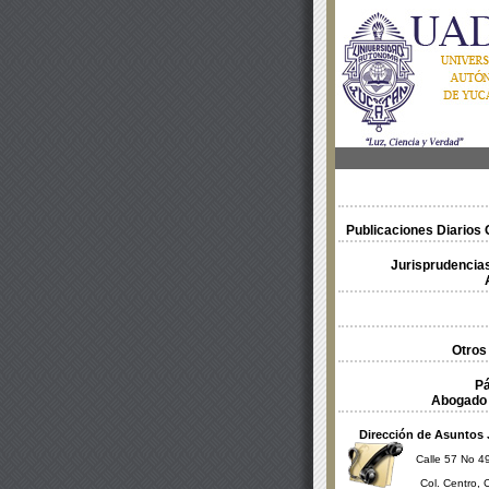
Publicaciones Diarios O
Jurisprudencias
Otros
Pá
Abogado 
Dirección de Asuntos 
Calle 57 No 49
Col. Centro, 