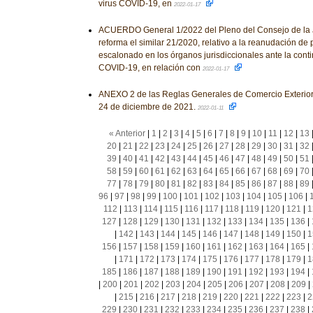
virus COVID-19, en
2022-01-17
ACUERDO General 1/2022 del Pleno del Consejo de la J
reforma el similar 21/2020, relativo a la reanudación de 
escalonado en los órganos jurisdiccionales ante la conti
COVID-19, en relación con
2022-01-17
ANEXO 2 de las Reglas Generales de Comercio Exterior 
24 de diciembre de 2021.
2022-01-11
« Anterior
|
1
|
2
|
3
|
4
|
5
|
6
|
7
|
8
|
9
|
10
|
11
|
12
|
13
20
|
21
|
22
|
23
|
24
|
25
|
26
|
27
|
28
|
29
|
30
|
31
|
32
39
|
40
|
41
|
42
|
43
|
44
|
45
|
46
|
47
|
48
|
49
|
50
|
51
58
|
59
|
60
|
61
|
62
|
63
|
64
|
65
|
66
|
67
|
68
|
69
|
70
77
|
78
|
79
|
80
|
81
|
82
|
83
|
84
|
85
|
86
|
87
|
88
|
89
96
|
97
|
98
|
99
|
100
|
101
|
102
|
103
|
104
|
105
|
106
|
112
|
113
|
114
|
115
|
116
|
117
|
118
|
119
|
120
|
121
|
1
127
|
128
|
129
|
130
|
131
|
132
|
133
|
134
|
135
|
136
|
|
142
|
143
|
144
|
145
|
146
|
147
|
148
|
149
|
150
|
1
156
|
157
|
158
|
159
|
160
|
161
|
162
|
163
|
164
|
165
|
|
171
|
172
|
173
|
174
|
175
|
176
|
177
|
178
|
179
|
1
185
|
186
|
187
|
188
|
189
|
190
|
191
|
192
|
193
|
194
|
|
200
|
201
|
202
|
203
|
204
|
205
|
206
|
207
|
208
|
209
|
|
215
|
216
|
217
|
218
|
219
|
220
|
221
|
222
|
223
|
2
229
|
230
|
231
|
232
|
233
|
234
|
235
|
236
|
237
|
238
|