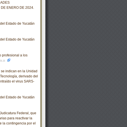
DADES
 DE ENERO DE 2024.
o del Estado de Yucatán
o del Estado de Yucatán
profesional a los
01-21
se indican en la Unidad
Tecnología, derivado del
ntraído el virus SARS-
o del Estado de Yucatán
udicatura Federal, que
rias para reactivar la
e la contingencia por el