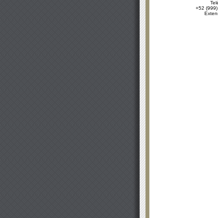
Tel
+52 (999)
Exten