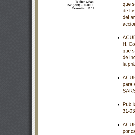
Teléfono/Fax:
que s
+52 (999) 930-0900
Extensión: 1151
de los
del a
accio
ACUE
H. Co
que s
de In
la pr
ACUER
para 
SARS
Publi
31-03
ACUER
por c