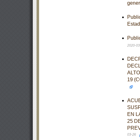
gener
Publi
Estad
Publi
2020-03
DECR
DECL
ALTO
19 (
ACUE
SUSP
EN L
25 D
PREV
03-26