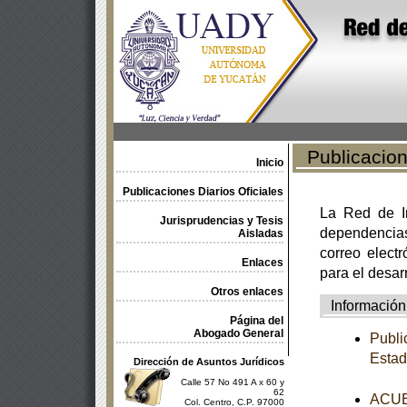
Publicacione
Inicio
Publicaciones Diarios Oficiales
La Red de In
Jurisprudencias y Tesis
dependencia
Aisladas
correo electr
Enlaces
para el desar
Otros enlaces
Información
Página del
Abogado General
Publi
Estad
Dirección de Asuntos Jurídicos
Calle 57 No 491 A x 60 y
62
ACUER
Col. Centro, C.P. 97000