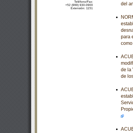
Teléfono/Fax:
del a
+52 (999) 930-0900
Extensión: 1151
NORM
establ
desna
para e
como 
ACUER
modif
de la
de lo
ACUER
estab
Servi
Propi
ACUER