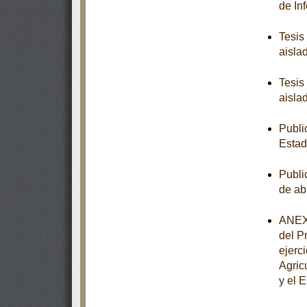
de In
Tesis
aisla
Tesis
aisla
Publi
Estad
Publi
de ab
ANEXO
del P
ejerc
Agric
y el 