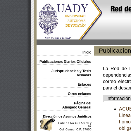
Publicacione
Inicio
Publicaciones Diarios Oficiales
La Red de In
Jurisprudencias y Tesis
dependencia
Aisladas
correo electr
Enlaces
para el desar
Otros enlaces
Información
Página del
Abogado General
ACUER
Linea
Dirección de Asuntos Jurídicos
homol
Calle 57 No 491 A x 60 y
62
obliga
Col. Centro, C.P. 97000