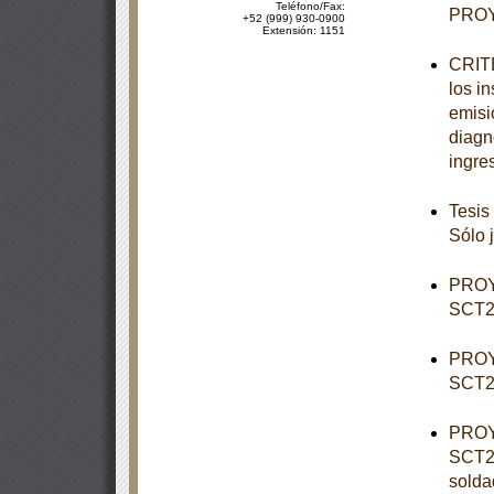
Teléfono/Fax:
PROY
+52 (999) 930-0900
Extensión: 1151
CRITE
los i
emisi
diagn
ingre
Tesis
Sólo 
PROY
SCT2-
PROY
SCT2-
PROY
SCT2-
solda