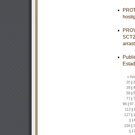
PROTO
hosti
PROY
SCT2-
arrast
Publi
Estad
« Ant
20
|
39
|
58
|
77
|
96
|
97
112
|
127
|
|
1
156
|
|
1