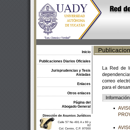
Publicacione
Inicio
Publicaciones Diarios Oficiales
La Red de In
Jurisprudencias y Tesis
dependencia
Aisladas
correo electr
Enlaces
para el desar
Otros enlaces
Información
Página del
Abogado General
AVISO
PROY
Dirección de Asuntos Jurídicos
Calle 57 No 491 A x 60 y
62
AVISO
Col. Centro, C.P. 97000