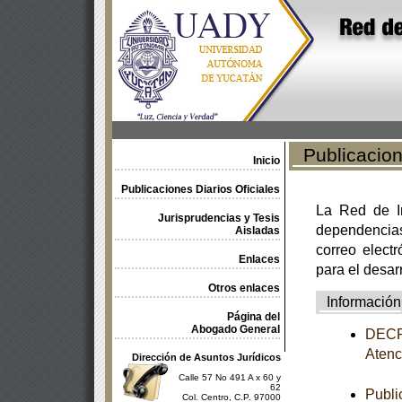
Publicacione
Inicio
Publicaciones Diarios Oficiales
La Red de In
Jurisprudencias y Tesis
dependencia
Aisladas
correo electr
Enlaces
para el desar
Otros enlaces
Información
Página del
Abogado General
DECRE
Atenc
Dirección de Asuntos Jurídicos
Calle 57 No 491 A x 60 y
62
Publi
Col. Centro, C.P. 97000