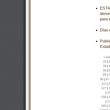
ESTAT
denom
para 
Días
Publi
Estad
« Ant
20
|
39
|
58
|
77
|
96
|
97
112
|
127
|
|
1
156
|
|
1
185
|