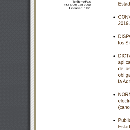
Teléfono/Fax:
Estad
+52 (999) 930-0900
Extensión: 1151
CONVO
2019
DISPO
los S
DICTA
aplic
de lo
obliga
la Ad
NORMA
elect
(canc
Publi
Estad