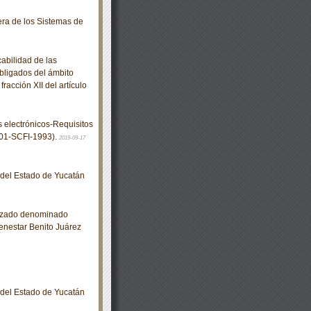
ra de los Sistemas de
abilidad de las
bligados del ámbito
racción XII del artículo
electrónicos-Requisitos
001-SCFI-1993).
2019-09-17
o del Estado de Yucatán
izado denominado
enestar Benito Juárez
o del Estado de Yucatán