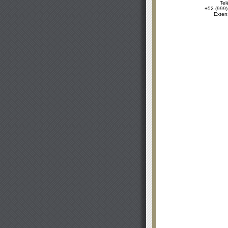
Tel
+52 (999)
Exten