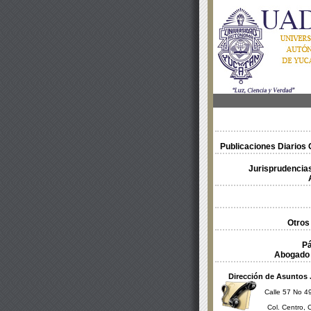
Publicaciones Diarios O
Jurisprudencias
Otros
Pá
Abogado 
Dirección de Asuntos 
Calle 57 No 49
Col. Centro, 