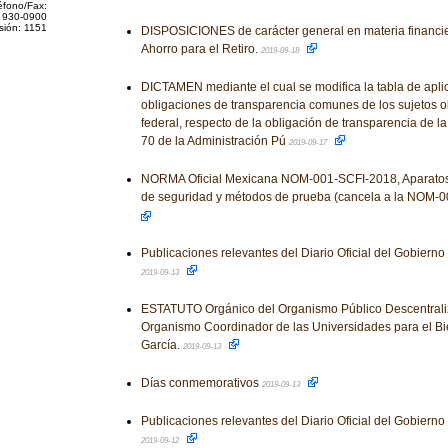
éfono/Fax:
 930-0900
sión: 1151
DISPOSICIONES de carácter general en materia financie
Ahorro para el Retiro.
2019-09-18
DICTAMEN mediante el cual se modifica la tabla de aplic
obligaciones de transparencia comunes de los sujetos o
federal, respecto de la obligación de transparencia de la f
70 de la Administración Pú
2019-09-17
NORMA Oficial Mexicana NOM-001-SCFI-2018, Aparatos 
de seguridad y métodos de prueba (cancela a la NOM-
Publicaciones relevantes del Diario Oficial del Gobiern
2019-09-13
ESTATUTO Orgánico del Organismo Público Descentral
Organismo Coordinador de las Universidades para el Bi
García.
2019-09-13
Días conmemorativos
2019-09-13
Publicaciones relevantes del Diario Oficial del Gobiern
2019-09-12