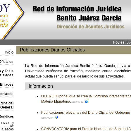
Hoy es:
Jue
Publicaciones Diarios Oficiales
Inicio
ficiales
La Red de Información Jurídica Benito Juárez García, envía a
 y Tesis
Universidad Autónoma de Yucatán, mediante correo electrónico,
Aisladas
actual que pueda ser útil para el desarrollo de sus actividades.
Enlaces
Información
 enlaces
DECRETO por el que se crea la Comisión Intersecretarial
Materia Migratoria.
2019-09-19
gina del
General
Publicaciones relevantes del Diario Oficial del Gobiern
Jurídicos
2019-09-18
1 A x 60 y
62
CONVOCATORIA para el Premio Nacional de Sanidad A
C.P. 97000