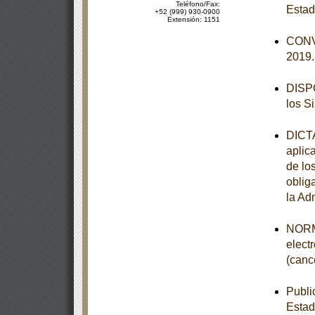
Teléfono/Fax:
Estad
+52 (999) 930-0900
Extensión: 1151
CONVO
2019
DISPO
los S
DICTA
aplic
de lo
obliga
la Ad
NORMA
elect
(canc
Publi
Estad