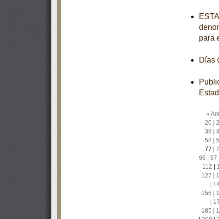
ESTAT
denom
para 
Días
Publi
Estad
« Ant
20
|
39
|
58
|
77
|
96
|
97
112
|
127
|
|
1
156
|
|
1
185
|