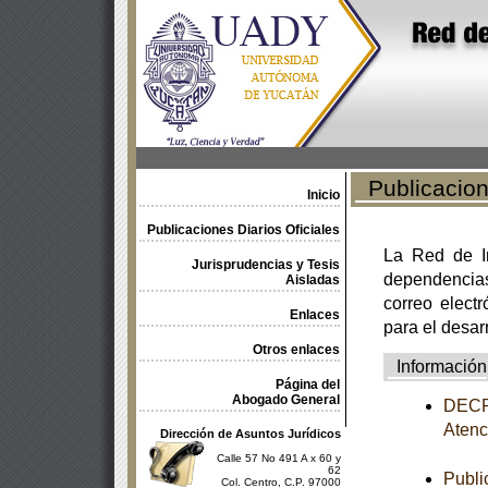
Publicacione
Inicio
Publicaciones Diarios Oficiales
La Red de In
Jurisprudencias y Tesis
dependencia
Aisladas
correo electr
Enlaces
para el desar
Otros enlaces
Información
Página del
Abogado General
DECRE
Atenc
Dirección de Asuntos Jurídicos
Calle 57 No 491 A x 60 y
62
Publi
Col. Centro, C.P. 97000