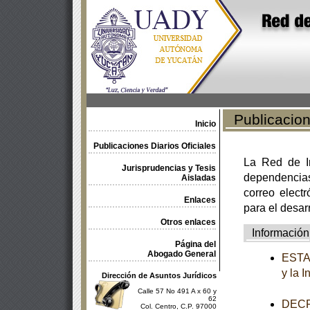
Publicacione
Inicio
Publicaciones Diarios Oficiales
La Red de In
Jurisprudencias y Tesis
dependencia
Aisladas
correo electr
Enlaces
para el desar
Otros enlaces
Información
Página del
Abogado General
ESTAT
y la 
Dirección de Asuntos Jurídicos
Calle 57 No 491 A x 60 y
62
DECRE
Col. Centro, C.P. 97000