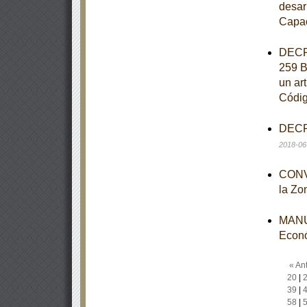
desar
Capac
DECRE
259 B
un art
Códig
DECRE
2018-06
CONVO
la Zo
MANUA
Econ
« Ant
20
|
39
|
58
|