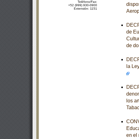
Teléfono/Fax:
dispo
+52 (999) 930-0900
Extensión: 1151
Aerop
DECRE
de Eu
Cultu
de do
DECRE
la Le
DECRE
denom
los ar
Taba
CONVE
Educa
en el