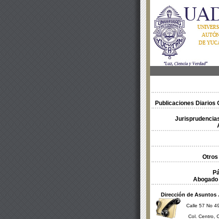
Publicaciones Diarios O
Jurisprudencias
Otros
Pá
Abogado 
Dirección de Asuntos 
Calle 57 No 49
Col. Centro, 