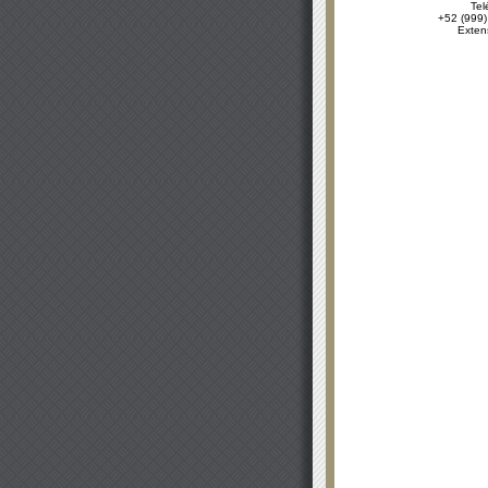
Tel
+52 (999)
Exten