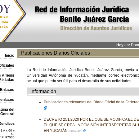
Hoy es:
Domi
Publicaciones Diarios Oficiales
Inicio
ficiales
La Red de Información Jurídica Benito Juárez García, envía a
 y Tesis
Universidad Autónoma de Yucatán, mediante correo electrónico,
Aisladas
actual que pueda ser útil para el desarrollo de sus actividades.
Enlaces
Información
 enlaces
Publicaciones relevantes del Diario Oficial de la Feder
gina del
General
DECRETO 251/2020 POR EL QUE SE MODIFICA EL D
Jurídicos
EL QUE SE CREA LA COMISIÓN INTERSECRETARIAL 
EN YUCATÁN
1 A x 60 y
2020-07-10
62
C.P. 97000