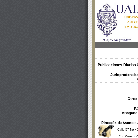
Publicaciones Diarios O
Jurisprudencias
Otros
Pá
Abogado 
Dirección de Asuntos 
Calle 57 No 49
Col. Centro, 