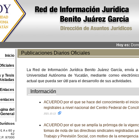
Hoy es:
Domi
Publicaciones Diarios Oficiales
Inicio
ficiales
La Red de Información Jurídica Benito Juárez García, envía a
 y Tesis
Universidad Autónoma de Yucatán, mediante correo electrónico,
Aisladas
actual que pueda ser útil para el desarrollo de sus actividades.
Enlaces
Información
 enlaces
ACUERDO por el que se hace del conocimiento el inicio 
registrales a nivel nacional del Centro Federal de Concil
gina del
General
2021-10-13
Jurídicos
ACUERDO por el que se amplía la prórroga de la vigenci
tomas de nota de las directivas sindicales registradas an
1 A x 60 y
62
Trabajo y Previsión Social, con motivo de la emergencia
C.P. 97000