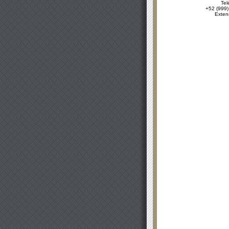
Tel
+52 (999)
Exten