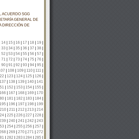
EL ACUERDO SGG
RETARÍA GENERAL DE
A DIRECCIÓN DE
|
14
|
15
|
16
|
17
|
18
|
19
|
|
33
|
34
|
35
|
36
|
37
|
38
|
|
52
|
53
|
54
|
55
|
56
|
57
|
|
71
|
72
|
73
|
74
|
75
|
76
|
|
90
|
91
|
92
|
93
|
94
|
95
|
107
|
108
|
109
|
110
|
111
|
22
|
123
|
124
|
125
|
126
|
137
|
138
|
139
|
140
|
141
51
|
152
|
153
|
154
|
155
|
166
|
167
|
168
|
169
|
170
80
|
181
|
182
|
183
|
184
|
195
|
196
|
197
|
198
|
199
210
|
211
|
212
|
213
|
214
24
|
225
|
226
|
227
|
228
|
239
|
240
|
241
|
242
|
243
53
|
254
|
255
|
256
|
257
|
268
|
269
|
270
|
271
|
272
81
|
282
|
283
|
284
|
285
|