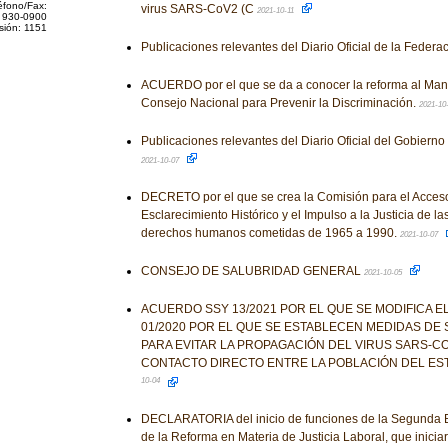
éfono/Fax:
virus SARS-CoV2 (C
2021-10-11
 930-0900
sión: 1151
Publicaciones relevantes del Diario Oficial de la Federa
ACUERDO por el que se da a conocer la reforma al Manu
Consejo Nacional para Prevenir la Discriminación.
2021-10
Publicaciones relevantes del Diario Oficial del Gobiern
2021-10-07
DECRETO por el que se crea la Comisión para el Acceso 
Esclarecimiento Histórico y el Impulso a la Justicia de la
derechos humanos cometidas de 1965 a 1990.
2021-10-07
CONSEJO DE SALUBRIDAD GENERAL
2021-10-05
ACUERDO SSY 13/2021 POR EL QUE SE MODIFICA 
01/2020 POR EL QUE SE ESTABLECEN MEDIDAS DE 
PARA EVITAR LA PROPAGACIÓN DEL VIRUS SARS-CO
CONTACTO DIRECTO ENTRE LA POBLACIÓN DEL ES
10-04
DECLARATORIA del inicio de funciones de la Segunda 
de la Reforma en Materia de Justicia Laboral, que iniciará