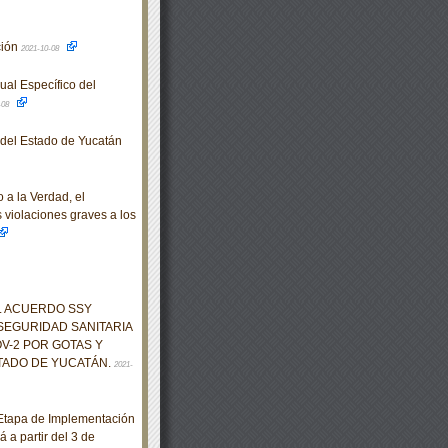
ción
2021-10-08
al Específico del
-08
o del Estado de Yucatán
a la Verdad, el
s violaciones graves a los
EL ACUERDO SSY
SEGURIDAD SANITARIA
V-2 POR GOTAS Y
TADO DE YUCATÁN.
2021-
Etapa de Implementación
 a partir del 3 de