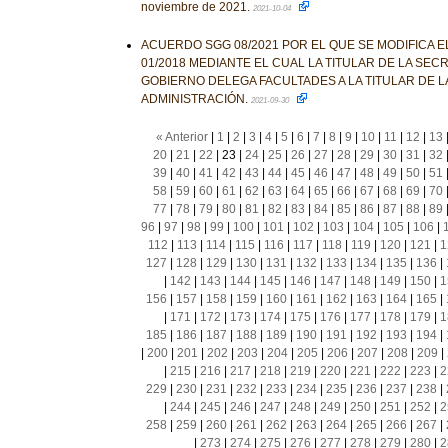
noviembre de 2021.
2021-10-04
ACUERDO SGG 08/2021 POR EL QUE SE MODIFICA 
01/2018 MEDIANTE EL CUAL LA TITULAR DE LA SEC
GOBIERNO DELEGA FACULTADES A LA TITULAR DE L
ADMINISTRACIÓN.
2021-09-30
« Anterior
|
1
|
2
|
3
|
4
|
5
|
6
|
7
|
8
|
9
|
10
|
11
|
12
|
13
20
|
21
|
22
|
23
|
24
|
25
|
26
|
27
|
28
|
29
|
30
|
31
|
32
39
|
40
|
41
|
42
|
43
|
44
|
45
|
46
|
47
|
48
|
49
|
50
|
51
58
|
59
|
60
|
61
|
62
|
63
|
64
|
65
|
66
|
67
|
68
|
69
|
70
77
|
78
|
79
|
80
|
81
|
82
|
83
|
84
|
85
|
86
|
87
|
88
|
89
96
|
97
|
98
|
99
|
100
|
101
|
102
|
103
|
104
|
105
|
106
|
112
|
113
|
114
|
115
|
116
|
117
|
118
|
119
|
120
|
121
|
1
127
|
128
|
129
|
130
|
131
|
132
|
133
|
134
|
135
|
136
|
|
142
|
143
|
144
|
145
|
146
|
147
|
148
|
149
|
150
|
1
156
|
157
|
158
|
159
|
160
|
161
|
162
|
163
|
164
|
165
|
|
171
|
172
|
173
|
174
|
175
|
176
|
177
|
178
|
179
|
1
185
|
186
|
187
|
188
|
189
|
190
|
191
|
192
|
193
|
194
|
|
200
|
201
|
202
|
203
|
204
|
205
|
206
|
207
|
208
|
209
|
|
215
|
216
|
217
|
218
|
219
|
220
|
221
|
222
|
223
|
2
229
|
230
|
231
|
232
|
233
|
234
|
235
|
236
|
237
|
238
|
|
244
|
245
|
246
|
247
|
248
|
249
|
250
|
251
|
252
|
2
258
|
259
|
260
|
261
|
262
|
263
|
264
|
265
|
266
|
267
|
|
273
|
274
|
275
|
276
|
277
|
278
|
279
|
280
|
2