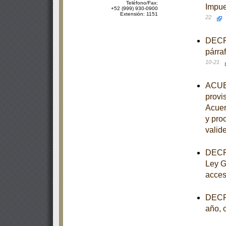
Teléfono/Fax:
Impue
+52 (999) 930-0900
Extensión: 1151
22
DECRE
párra
10-21
ACUER
provis
Acuer
y pro
valide
DECRE
Ley G
acces
DECRE
año, 