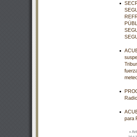
SECR
SEGU
REFR
PÚBL
SEGU
SEGU
ACUER
suspe
Tribun
fuerz
meteo
PROGR
Radio
ACUER
para 
« Ant