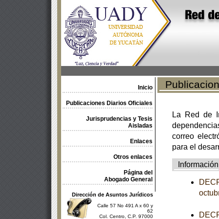
Publicacione
Inicio
Publicaciones Diarios Oficiales
La Red de In
Jurisprudencias y Tesis
dependencia
Aisladas
correo electr
Enlaces
para el desar
Otros enlaces
Información
Página del
Abogado General
DECRE
octub
Dirección de Asuntos Jurídicos
Calle 57 No 491 A x 60 y
62
DECRE
Col. Centro, C.P. 97000