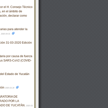
 el H. Consejo Técnico
, en el ámbito de
ación, declarar como
rias para atender la
.
2020-04-01
ación 31-03-2020 Edición
ria por causa de fuerza
virus SARS-CoV2 (COVID-
o del Estado de Yucatán
ción
2020-03-30
ARATORIA DE
RADO POR LA
TADO DE YUCATÁN.
2020-03-