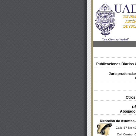
Publicaciones Diarios O
Jurisprudencias
Otros
Pá
Abogado 
Dirección de Asuntos 
Calle 57 No 49
Col. Centro, 