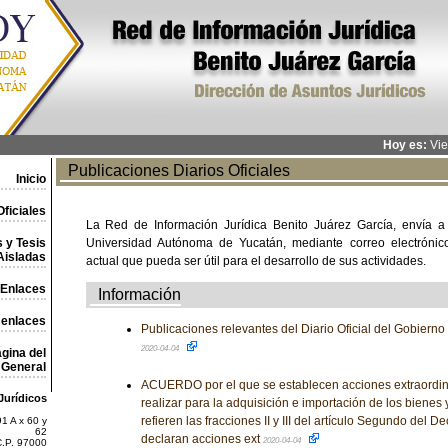
Hoy es:
Vie
Publicaciones Diarios Oficiales
Inicio
ficiales
La Red de Información Jurídica Benito Juárez García, envía a
 y Tesis
Universidad Autónoma de Yucatán, mediante correo electrónico,
Aisladas
actual que pueda ser útil para el desarrollo de sus actividades.
Enlaces
Información
 enlaces
Publicaciones relevantes del Diario Oficial del Gobiern
2020-04-04
gina del
General
ACUERDO por el que se establecen acciones extraordin
Jurídicos
realizar para la adquisición e importación de los bienes 
refieren las fracciones II y III del artículo Segundo del D
1 A x 60 y
62
declaran acciones ext
2020-04-04
C.P. 97000