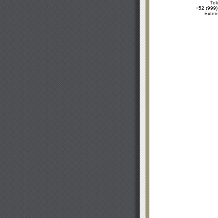
Tel
+52 (999)
Exten