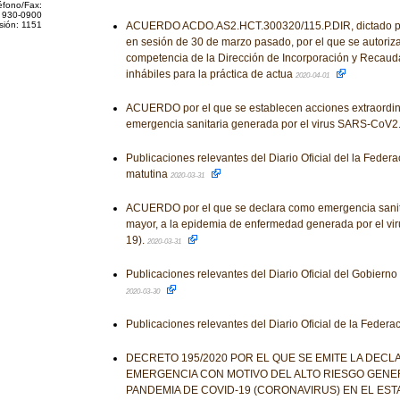
éfono/Fax:
 930-0900
sión: 1151
ACUERDO ACDO.AS2.HCT.300320/115.P.DIR, dictado por
en sesión de 30 de marzo pasado, por el que se autoriza
competencia de la Dirección de Incorporación y Recaud
inhábiles para la práctica de actua
2020-04-01
ACUERDO por el que se establecen acciones extraordina
emergencia sanitaria generada por el virus SARS-CoV2
Publicaciones relevantes del Diario Oficial del la Feder
matutina
2020-03-31
ACUERDO por el que se declara como emergencia sanita
mayor, a la epidemia de enfermedad generada por el 
19).
2020-03-31
Publicaciones relevantes del Diario Oficial del Gobiern
2020-03-30
Publicaciones relevantes del Diario Oficial de la Federa
DECRETO 195/2020 POR EL QUE SE EMITE LA DECL
EMERGENCIA CON MOTIVO DEL ALTO RIESGO GENE
PANDEMIA DE COVID-19 (CORONAVIRUS) EN EL ES