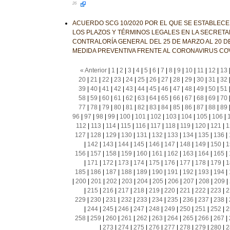
26
ACUERDO SCG 10/2020 POR EL QUE SE ESTABLECE
LOS PLAZOS Y TÉRMINOS LEGALES EN LA SECRETAR
CONTRALORÍA GENERAL DEL 25 DE MARZO AL 20 DE
MEDIDA PREVENTIVA FRENTE AL CORONAVIRUS COV
« Anterior
|
1
|
2
|
3
|
4
|
5
|
6
|
7
|
8
|
9
|
10
|
11
|
12
|
13
20
|
21
|
22
|
23
|
24
|
25
|
26
|
27
|
28
|
29
|
30
|
31
|
32
39
|
40
|
41
|
42
|
43
|
44
|
45
|
46
|
47
|
48
|
49
|
50
|
51
58
|
59
|
60
|
61
|
62
|
63
|
64
|
65
|
66
|
67
|
68
|
69
|
70
77
|
78
|
79
|
80
|
81
|
82
|
83
|
84
|
85
|
86
|
87
|
88
|
89
96
|
97
|
98
|
99
|
100
|
101
|
102
|
103
|
104
|
105
|
106
|
112
|
113
|
114
|
115
|
116
|
117
|
118
|
119
|
120
|
121
|
1
127
|
128
|
129
|
130
|
131
|
132
|
133
|
134
|
135
|
136
|
|
142
|
143
|
144
|
145
|
146
|
147
|
148
|
149
|
150
|
1
156
|
157
|
158
|
159
|
160
|
161
|
162
|
163
|
164
|
165
|
|
171
|
172
|
173
|
174
|
175
|
176
|
177
|
178
|
179
|
1
185
|
186
|
187
|
188
|
189
|
190
|
191
|
192
|
193
|
194
|
|
200
|
201
|
202
|
203
|
204
|
205
|
206
|
207
|
208
|
209
|
|
215
|
216
|
217
|
218
|
219
|
220
|
221
|
222
|
223
|
2
229
|
230
|
231
|
232
|
233
|
234
|
235
|
236
|
237
|
238
|
|
244
|
245
|
246
|
247
|
248
|
249
|
250
|
251
|
252
|
2
258
|
259
|
260
|
261
|
262
|
263
|
264
|
265
|
266
|
267
|
|
273
|
274
|
275
|
276
|
277
|
278
|
279
|
280
|
2