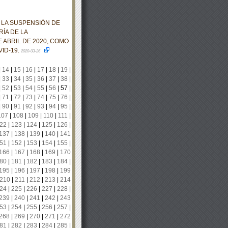
 LA SUSPENSIÓN DE
ÍA DE LA
 ABRIL DE 2020, COMO
ID-19.
2020-03-26
|
14
|
15
|
16
|
17
|
18
|
19
|
|
33
|
34
|
35
|
36
|
37
|
38
|
|
52
|
53
|
54
|
55
|
56
|
57
|
|
71
|
72
|
73
|
74
|
75
|
76
|
|
90
|
91
|
92
|
93
|
94
|
95
|
107
|
108
|
109
|
110
|
111
|
22
|
123
|
124
|
125
|
126
|
137
|
138
|
139
|
140
|
141
51
|
152
|
153
|
154
|
155
|
166
|
167
|
168
|
169
|
170
80
|
181
|
182
|
183
|
184
|
195
|
196
|
197
|
198
|
199
210
|
211
|
212
|
213
|
214
24
|
225
|
226
|
227
|
228
|
239
|
240
|
241
|
242
|
243
53
|
254
|
255
|
256
|
257
|
268
|
269
|
270
|
271
|
272
81
|
282
|
283
|
284
|
285
|