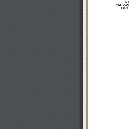
Tel
+52 (999)
Exten