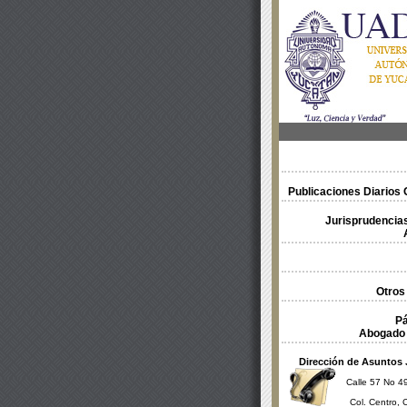
Publicaciones Diarios O
Jurisprudencias
Otros
Pá
Abogado 
Dirección de Asuntos 
Calle 57 No 49
Col. Centro, 