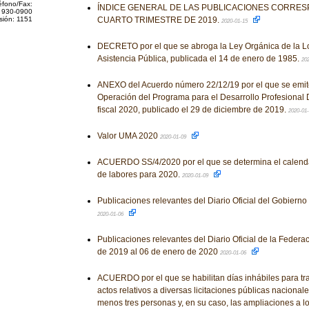
éfono/Fax:
ÍNDICE GENERAL DE LAS PUBLICACIONES CORRES
 930-0900
sión: 1151
CUARTO TRIMESTRE DE 2019.
2020-01-15
DECRETO por el que se abroga la Ley Orgánica de la Lo
Asistencia Pública, publicada el 14 de enero de 1985.
20
ANEXO del Acuerdo número 22/12/19 por el que se emit
Operación del Programa para el Desarrollo Profesional D
fiscal 2020, publicado el 29 de diciembre de 2019.
2020-01
Valor UMA 2020
2020-01-09
ACUERDO SS/4/2020 por el que se determina el calendar
de labores para 2020.
2020-01-09
Publicaciones relevantes del Diario Oficial del Gobiern
2020-01-06
Publicaciones relevantes del Diario Oficial de la Federa
de 2019 al 06 de enero de 2020
2020-01-06
ACUERDO por el que se habilitan días inhábiles para tram
actos relativos a diversas licitaciones públicas nacional
menos tres personas y, en su caso, las ampliaciones a lo