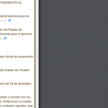
PONDIENTES AL
tería Nacional para la
20-01-14
en las Reglas de
ocente para el ejercicio
-10
io oficial de suspensión
o del Estado de Yucatán
ción del 18 de diciembre
itar y concluir con los
es, invitaciones a cuando
s contratos vigentes, que