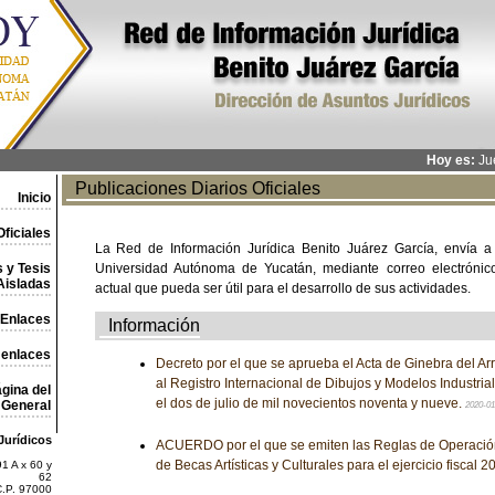
Hoy es:
Jue
Publicaciones Diarios Oficiales
Inicio
ficiales
La Red de Información Jurídica Benito Juárez García, envía a
 y Tesis
Universidad Autónoma de Yucatán, mediante correo electrónico,
Aisladas
actual que pueda ser útil para el desarrollo de sus actividades.
Enlaces
Información
 enlaces
Decreto por el que se aprueba el Acta de Ginebra del Arr
al Registro Internacional de Dibujos y Modelos Industri
gina del
el dos de julio de mil novecientos noventa y nueve.
General
2020-0
Jurídicos
ACUERDO por el que se emiten las Reglas de Operació
de Becas Artísticas y Culturales para el ejercicio fiscal 2
1 A x 60 y
62
C.P. 97000