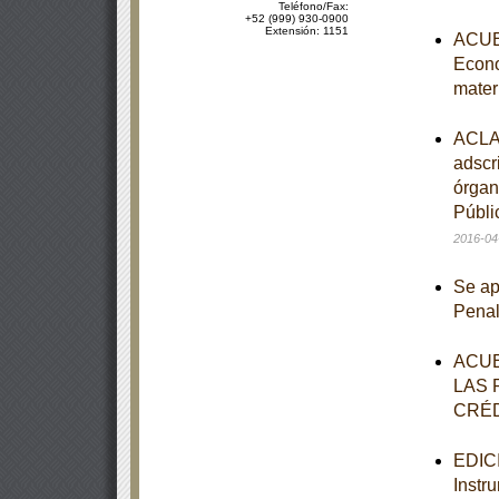
Teléfono/Fax:
+52 (999) 930-0900
Extensión: 1151
ACUER
Econo
mater
ACLAR
adscr
órgan
Públi
2016-04
Se ap
Pena
ACUE
LAS 
CRÉD
EDICI
Instr