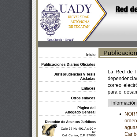
Publicacione
Inicio
Publicaciones Diarios Oficiales
La Red de In
Jurisprudencias y Tesis
dependencia
Aisladas
correo electr
Enlaces
para el desar
Otros enlaces
Información
Página del
Abogado General
NORM
orden
Dirección de Asuntos Jurídicos
aguas
Calle 57 No 491 A x 60 y
62
Carib
Col. Centro, C.P. 97000