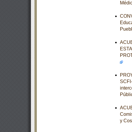
Médic
CONVE
Educa
Pueb
ACUE
ESTA
PROT
PROY
SCFI-
inter
Públi
ACUER
Comis
y Cos