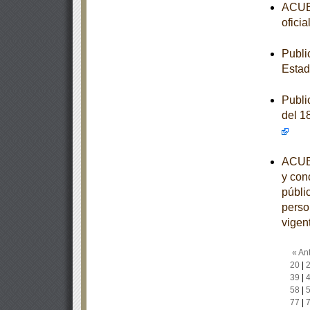
ACUER
ofici
Publi
Estad
Publi
del 1
ACUER
y conc
públi
perso
vigen
« Ant
20
|
39
|
58
|
77
|