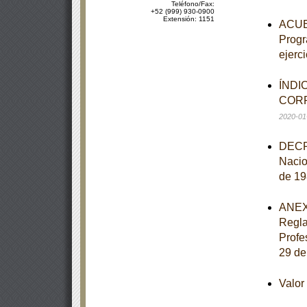
Teléfono/Fax:
+52 (999) 930-0900
Extensión: 1151
ACUER
Progr
ejerci
ÍNDI
CORR
2020-01
DECRE
Nacio
de 19
ANEXO
Regla
Profe
29 de
Valo