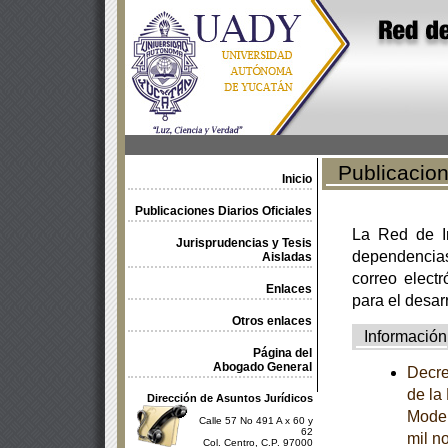
Publicacione
Inicio
Publicaciones Diarios Oficiales
La Red de In
Jurisprudencias y Tesis
dependencia
Aisladas
correo electr
Enlaces
para el desar
Otros enlaces
Información
Página del
Abogado General
Decre
de la
Dirección de Asuntos Jurídicos
Model
Calle 57 No 491 A x 60 y
62
mil n
Col. Centro, C.P. 97000