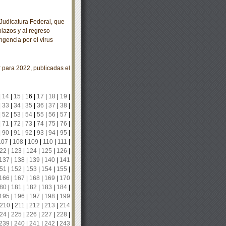
udicatura Federal, que
plazos y al regreso
ngencia por el virus
para 2022, publicadas el
|
14
|
15
|
16
|
17
|
18
|
19
|
|
33
|
34
|
35
|
36
|
37
|
38
|
|
52
|
53
|
54
|
55
|
56
|
57
|
|
71
|
72
|
73
|
74
|
75
|
76
|
|
90
|
91
|
92
|
93
|
94
|
95
|
107
|
108
|
109
|
110
|
111
|
22
|
123
|
124
|
125
|
126
|
137
|
138
|
139
|
140
|
141
51
|
152
|
153
|
154
|
155
|
166
|
167
|
168
|
169
|
170
80
|
181
|
182
|
183
|
184
|
195
|
196
|
197
|
198
|
199
210
|
211
|
212
|
213
|
214
24
|
225
|
226
|
227
|
228
|
239
|
240
|
241
|
242
|
243