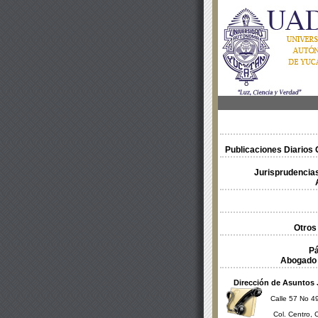
Publicaciones Diarios O
Jurisprudencias
Otros
Pá
Abogado 
Dirección de Asuntos 
Calle 57 No 49
Col. Centro, 