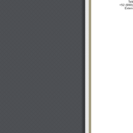
Tel
+52 (999)
Exten