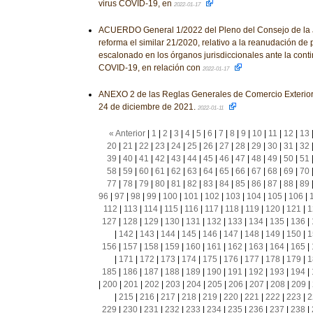
virus COVID-19, en
2022-01-17
ACUERDO General 1/2022 del Pleno del Consejo de la J
reforma el similar 21/2020, relativo a la reanudación de 
escalonado en los órganos jurisdiccionales ante la conti
COVID-19, en relación con
2022-01-17
ANEXO 2 de las Reglas Generales de Comercio Exterior 
24 de diciembre de 2021.
2022-01-11
« Anterior
|
1
|
2
|
3
|
4
|
5
|
6
|
7
|
8
|
9
|
10
|
11
|
12
|
13
20
|
21
|
22
|
23
|
24
|
25
|
26
|
27
|
28
|
29
|
30
|
31
|
32
39
|
40
|
41
|
42
|
43
|
44
|
45
|
46
|
47
|
48
|
49
|
50
|
51
58
|
59
|
60
|
61
|
62
|
63
|
64
|
65
|
66
|
67
|
68
|
69
|
70
77
|
78
|
79
|
80
|
81
|
82
|
83
|
84
|
85
|
86
|
87
|
88
|
89
96
|
97
|
98
|
99
|
100
|
101
|
102
|
103
|
104
|
105
|
106
|
112
|
113
|
114
|
115
|
116
|
117
|
118
|
119
|
120
|
121
|
1
127
|
128
|
129
|
130
|
131
|
132
|
133
|
134
|
135
|
136
|
|
142
|
143
|
144
|
145
|
146
|
147
|
148
|
149
|
150
|
1
156
|
157
|
158
|
159
|
160
|
161
|
162
|
163
|
164
|
165
|
|
171
|
172
|
173
|
174
|
175
|
176
|
177
|
178
|
179
|
1
185
|
186
|
187
|
188
|
189
|
190
|
191
|
192
|
193
|
194
|
|
200
|
201
|
202
|
203
|
204
|
205
|
206
|
207
|
208
|
209
|
|
215
|
216
|
217
|
218
|
219
|
220
|
221
|
222
|
223
|
2
229
|
230
|
231
|
232
|
233
|
234
|
235
|
236
|
237
|
238
|