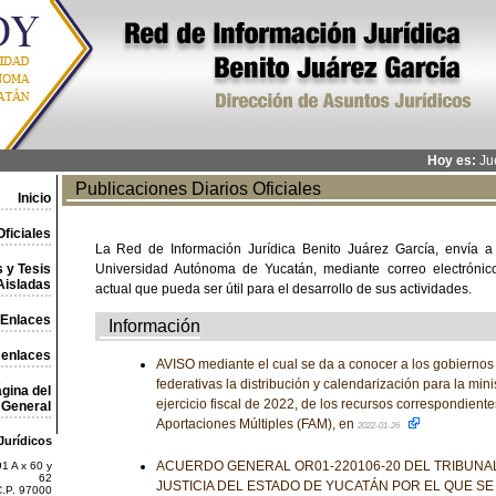
Hoy es:
Jue
Publicaciones Diarios Oficiales
Inicio
ficiales
La Red de Información Jurídica Benito Juárez García, envía a
 y Tesis
Universidad Autónoma de Yucatán, mediante correo electrónico,
Aisladas
actual que pueda ser útil para el desarrollo de sus actividades.
Enlaces
Información
 enlaces
AVISO mediante el cual se da a conocer a los gobiernos
federativas la distribución y calendarización para la mini
gina del
ejercicio fiscal de 2022, de los recursos correspondient
General
Aportaciones Múltiples (FAM), en
2022-01-26
Jurídicos
ACUERDO GENERAL OR01-220106-20 DEL TRIBUNA
1 A x 60 y
62
JUSTICIA DEL ESTADO DE YUCATÁN POR EL QUE SE
C.P. 97000