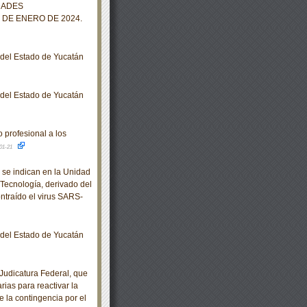
DADES
 DE ENERO DE 2024.
o del Estado de Yucatán
o del Estado de Yucatán
profesional a los
01-21
se indican en la Unidad
Tecnología, derivado del
ntraído el virus SARS-
o del Estado de Yucatán
udicatura Federal, que
rias para reactivar la
e la contingencia por el